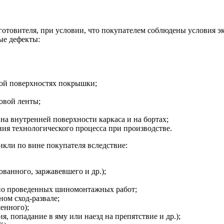
зготовителя, при условии, что покупателем соблюдены условия э
ые дефекты:
ной поверхностях покрышки;
овой ленты;
на внутренней поверхности каркаса и на бортах;
я технологического процесса при производстве.
кли по вине покупателя вследствие:
ванного, заржавевшего и др.);
но проведенных шиномонтажных работ;
ом сход-развале;
енного);
, попадание в яму или наезд на препятствие и др.);