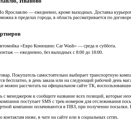
славлю, Иваново
По Ярославлю — ежедневно, кроме выходных. Доставка курьером
озможна в пределах города, в область рассматривается по догов
артнеров
томойка «Евро Конюшни: Car Wash» — среда и суббота.
онтаж — ежедневно, без выходных с 8:00 до 18:00.
товар. Покупатель самостоятельно выбирает транспортную компа
я бесплатно, в день заказа или на следующий рабочий день мага
и можно рассчитать на официальном сайте ТК, воспользовавши
ь с менеджером и сообщите название всех позиций, которые нео
 компании поступает SMS с трек-номером для отслеживания посы
ортной компании оплачиваются в ПВЗ, при получении посылки. 
контактам ниже, в чате на сайте или в социальных сетях.