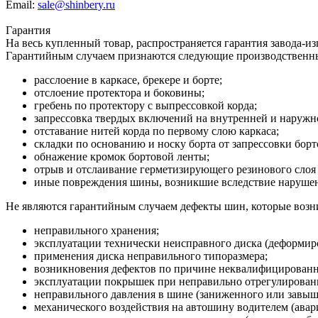
Email:
sale@shinbery.ru
Гарантия
На весь купленный товар, распространяется гарантия завода-и
Гарантийным случаем признаются следующие производственн
расслоение в каркасе, брекере и борте;
отслоение протектора и боковины;
гребень по протектору с выпрессовкой корда;
запрессовка твердых включений на внутренней и наруж
отставание нитей корда по первому слою каркаса;
складки по основанию и носку борта от запрессовки борт
обнажение кромок бортовой ленты;
отрыв и отслаивание герметизирующего резинового слоя 
иные повреждения шины, возникшие вследствие нарушени
Не являются гарантийным случаем дефекты шин, которые возни
неправильного хранения;
эксплуатации технически неисправного диска (деформиро
применения диска неправильного типоразмера;
возникновения дефектов по причине неквалифицирован
эксплуатации покрышек при неправильно отрегулированн
неправильного давления в шине (заниженного или завыш
механического воздействия на автошину водителем (авария