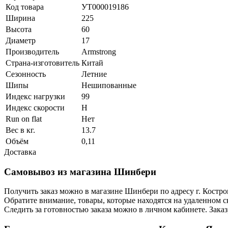
Код товара
УТ000019186
Ширина
225
Высота
60
Диаметр
17
Производитель
Armstrong
Страна-изготовитель
Китай
Сезонность
Летние
Шипы
Нешипованные
Индекс нагрузки
99
Индекс скорости
H
Run on flat
Нет
Вес в кг.
13.7
Объём
0,11
Доставка
Самовывоз из магазина Шинбери
Получить заказ можно в магазине Шинбери по адресу г. Костр
Обратите внимание, товары, которые находятся на удаленном ск
Следить за готовностью заказа можно в личном кабинете. Заказ,