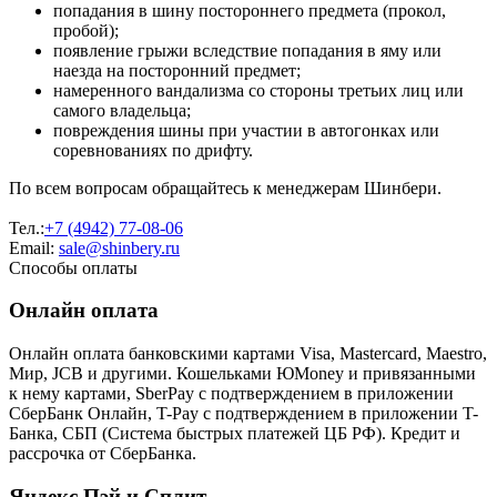
попадания в шину постороннего предмета (прокол,
пробой);
появление грыжи вследствие попадания в яму или
наезда на посторонний предмет;
намеренного вандализма со стороны третьих лиц или
самого владельца;
повреждения шины при участии в автогонках или
соревнованиях по дрифту.
По всем вопросам обращайтесь к менеджерам Шинбери.
Тел.:
+7 (4942) 77-08-06
Email:
sale@shinbery.ru
Способы оплаты
Онлайн оплата
Онлайн оплата банковскими картами Visa, Mastercard, Maestro,
Мир, JCB и другими. Кошельками ЮMoney и привязанными
к нему картами, SberPay с подтверждением в приложении
СберБанк Онлайн, T-Pay с подтверждением в приложении T-
Банка, СБП (Система быстрых платежей ЦБ РФ). Кредит и
рассрочка от СберБанка.
Яндекс Пэй и Сплит