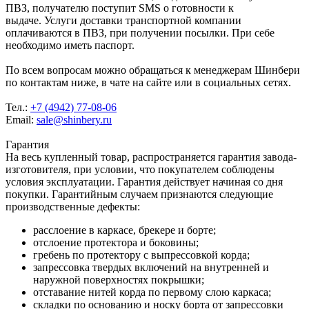
ПВЗ, получателю поступит SMS о готовности к
выдаче. Услуги доставки транспортной компании
оплачиваются в ПВЗ, при получении посылки. При себе
необходимо иметь паспорт.
По всем вопросам можно обращаться к менеджерам Шинбери
по контактам ниже, в чате на сайте или в социальных сетях.
Тел.:
+7 (4942) 77-08-06
Email:
sale@shinbery.ru
Гарантия
На весь купленный товар, распространяется гарантия завода-
изготовителя, при условии, что покупателем соблюдены
условия эксплуатации. Гарантия действует начиная со дня
покупки. Гарантийным случаем признаются следующие
производственные дефекты:
расслоение в каркасе, брекере и борте;
отслоение протектора и боковины;
гребень по протектору с выпрессовкой корда;
запрессовка твердых включений на внутренней и
наружной поверхностях покрышки;
отставание нитей корда по первому слою каркаса;
складки по основанию и носку борта от запрессовки