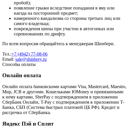
пробой);
появление грыжи вследствие попадания в яму или
наезда на посторонний предмет;
намеренного вандализма со стороны третьих лиц или
самого владельца;
повреждения шины при участии в автогонках или
соревнованиях по дрифту.
По всем вопросам обращайтесь к менеджерам Шинбери.
Тел.:
+7 (4942) 77-08-06
Email:
sale@shinbery.ru
Способы оплаты
Онлайн оплата
Онлайн оплата банковскими картами Visa, Mastercard, Maestro,
Мир, JCB и другими. Кошельками ЮMoney и привязанными
к нему картами, SberPay с подтверждением в приложении
СберБанк Онлайн, T-Pay с подтверждением в приложении T-
Банка, СБП (Система быстрых платежей ЦБ РФ). Кредит и
рассрочка от СберБанка.
Яндекс Пэй и Сплит