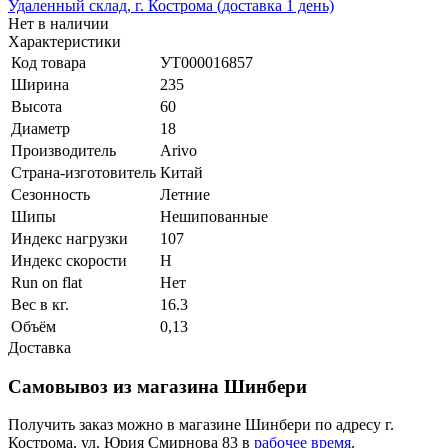
Удаленный склад, г. Кострома (доставка 1 день)
Нет в наличии
Характеристики
Код товара
УТ000016857
Ширина
235
Высота
60
Диаметр
18
Производитель
Arivo
Страна-изготовитель
Китай
Сезонность
Летние
Шипы
Нешипованные
Индекс нагрузки
107
Индекс скорости
H
Run on flat
Нет
Вес в кг.
16.3
Объём
0,13
Доставка
Самовывоз из магазина Шинбери
Получить заказ можно в магазине Шинбери по адресу г.
Кострома, ул. Юрия Смирнова 83 в
рабочее время
.