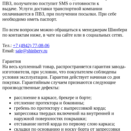
ПВЗ, получателю поступит SMS о готовности к
выдаче. Услуги доставки транспортной компании
оплачиваются в ПВЗ, при получении посылки. При себе
необходимо иметь паспорт.
По всем вопросам можно обращаться к менеджерам Шинбери
по контактам ниже, в чате на сайте или в социальных сетях.
Тел.:
+7 (4942) 77-08-06
Email:
sale@shinbery.ru
Гарантия
На весь купленный товар, распространяется гарантия завода-
изготовителя, при условии, что покупателем соблюдены
условия эксплуатации. Гарантия действует начиная со дня
покупки. Гарантийным случаем признаются следующие
производственные дефекты:
расслоение в каркасе, брекере и борте;
отслоение протектора и боковины;
гребень по протектору с выпрессовкой корда;
запрессовка твердых включений на внутренней и
наружной поверхностях покрышки;
отставание нитей корда по первому слою каркаса;
складки по основанию и носку борта от запрессовки