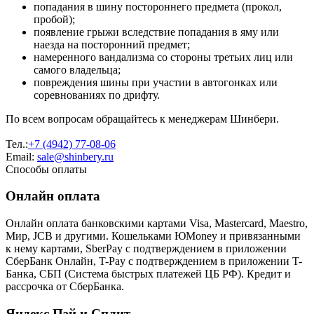
попадания в шину постороннего предмета (прокол,
пробой);
появление грыжи вследствие попадания в яму или
наезда на посторонний предмет;
намеренного вандализма со стороны третьих лиц или
самого владельца;
повреждения шины при участии в автогонках или
соревнованиях по дрифту.
По всем вопросам обращайтесь к менеджерам Шинбери.
Тел.:
+7 (4942) 77-08-06
Email:
sale@shinbery.ru
Способы оплаты
Онлайн оплата
Онлайн оплата банковскими картами Visa, Mastercard, Maestro,
Мир, JCB и другими. Кошельками ЮMoney и привязанными
к нему картами, SberPay с подтверждением в приложении
СберБанк Онлайн, T-Pay с подтверждением в приложении T-
Банка, СБП (Система быстрых платежей ЦБ РФ). Кредит и
рассрочка от СберБанка.
Яндекс Пэй и Сплит