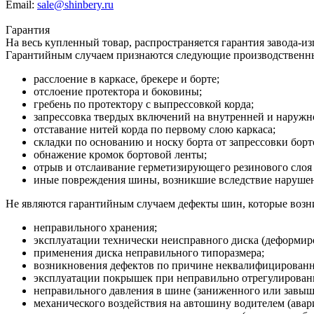
Email:
sale@shinbery.ru
Гарантия
На весь купленный товар, распространяется гарантия завода-и
Гарантийным случаем признаются следующие производственн
расслоение в каркасе, брекере и борте;
отслоение протектора и боковины;
гребень по протектору с выпрессовкой корда;
запрессовка твердых включений на внутренней и наруж
отставание нитей корда по первому слою каркаса;
складки по основанию и носку борта от запрессовки борт
обнажение кромок бортовой ленты;
отрыв и отслаивание герметизирующего резинового слоя 
иные повреждения шины, возникшие вследствие нарушени
Не являются гарантийным случаем дефекты шин, которые возни
неправильного хранения;
эксплуатации технически неисправного диска (деформиро
применения диска неправильного типоразмера;
возникновения дефектов по причине неквалифицирован
эксплуатации покрышек при неправильно отрегулированн
неправильного давления в шине (заниженного или завыш
механического воздействия на автошину водителем (авария