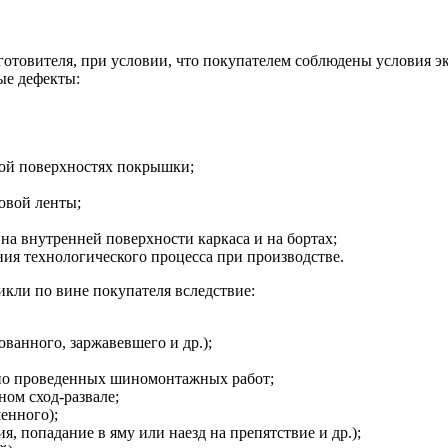
зготовителя, при условии, что покупателем соблюдены условия э
ые дефекты:
ной поверхностях покрышки;
овой ленты;
на внутренней поверхности каркаса и на бортах;
я технологического процесса при производстве.
кли по вине покупателя вследствие:
ванного, заржавевшего и др.);
но проведенных шиномонтажных работ;
ом сход-развале;
енного);
, попадание в яму или наезд на препятствие и др.);