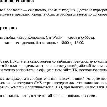
славлю, Иваново
По Ярославлю — ежедневно, кроме выходных. Доставка курьером
озможна в пределах города, в область рассматривается по догов
артнеров
томойка «Евро Конюшни: Car Wash» — среда и суббота.
онтаж — ежедневно, без выходных с 8:00 до 18:00.
товар. Покупатель самостоятельно выбирает транспортную компа
я бесплатно, в день заказа или на следующий рабочий день мага
и можно рассчитать на официальном сайте ТК, воспользовавши
ь с менеджером и сообщите название всех позиций, которые нео
 компании поступает SMS с трек-номером для отслеживания посы
ортной компании оплачиваются в ПВЗ, при получении посылки. 
контактам ниже, в чате на сайте или в социальных сетях.