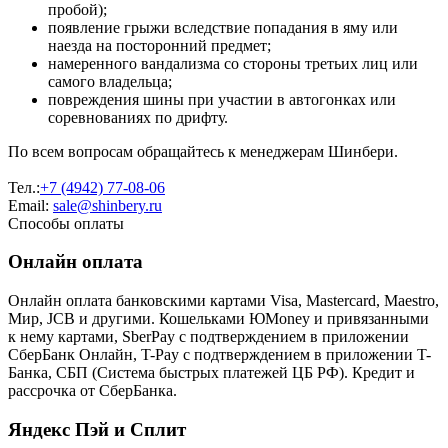
пробой);
появление грыжи вследствие попадания в яму или
наезда на посторонний предмет;
намеренного вандализма со стороны третьих лиц или
самого владельца;
повреждения шины при участии в автогонках или
соревнованиях по дрифту.
По всем вопросам обращайтесь к менеджерам Шинбери.
Тел.:
+7 (4942) 77-08-06
Email:
sale@shinbery.ru
Способы оплаты
Онлайн оплата
Онлайн оплата банковскими картами Visa, Mastercard, Maestro,
Мир, JCB и другими. Кошельками ЮMoney и привязанными
к нему картами, SberPay с подтверждением в приложении
СберБанк Онлайн, T-Pay с подтверждением в приложении T-
Банка, СБП (Система быстрых платежей ЦБ РФ). Кредит и
рассрочка от СберБанка.
Яндекс Пэй и Сплит