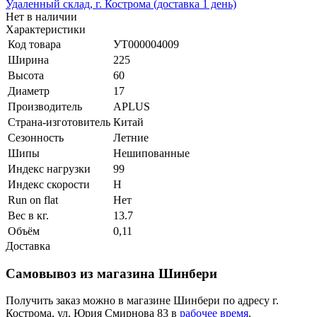
Удаленный склад, г. Кострома (доставка 1 день)
Нет в наличии
Характеристики
Код товара
УТ000004009
Ширина
225
Высота
60
Диаметр
17
Производитель
APLUS
Страна-изготовитель
Китай
Сезонность
Летние
Шипы
Нешипованные
Индекс нагрузки
99
Индекс скорости
H
Run on flat
Нет
Вес в кг.
13.7
Объём
0,11
Доставка
Самовывоз из магазина Шинбери
Получить заказ можно в магазине Шинбери по адресу г.
Кострома, ул. Юрия Смирнова 83 в
рабочее время
.