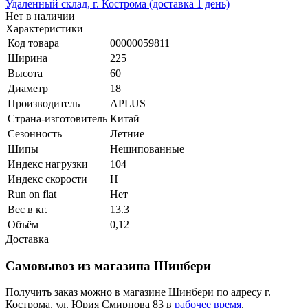
Удаленный склад, г. Кострома (доставка 1 день)
Нет в наличии
Характеристики
Код товара
00000059811
Ширина
225
Высота
60
Диаметр
18
Производитель
APLUS
Страна-изготовитель
Китай
Сезонность
Летние
Шипы
Нешипованные
Индекс нагрузки
104
Индекс скорости
H
Run on flat
Нет
Вес в кг.
13.3
Объём
0,12
Доставка
Самовывоз из магазина Шинбери
Получить заказ можно в магазине Шинбери по адресу г.
Кострома, ул. Юрия Смирнова 83 в
рабочее время
.