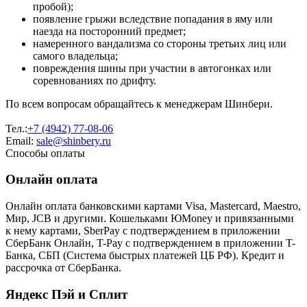
пробой);
появление грыжи вследствие попадания в яму или
наезда на посторонний предмет;
намеренного вандализма со стороны третьих лиц или
самого владельца;
повреждения шины при участии в автогонках или
соревнованиях по дрифту.
По всем вопросам обращайтесь к менеджерам Шинбери.
Тел.:
+7 (4942) 77-08-06
Email:
sale@shinbery.ru
Способы оплаты
Онлайн оплата
Онлайн оплата банковскими картами Visa, Mastercard, Maestro,
Мир, JCB и другими. Кошельками ЮMoney и привязанными
к нему картами, SberPay с подтверждением в приложении
СберБанк Онлайн, T-Pay с подтверждением в приложении T-
Банка, СБП (Система быстрых платежей ЦБ РФ). Кредит и
рассрочка от СберБанка.
Яндекс Пэй и Сплит