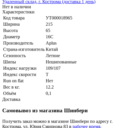
Удаленный склад, г. Кострома (доставка 1 день)
Нет в наличии
Характеристики
Код товара
УТ000018965
Ширина
215
Высота
65
Диаметр
16C
Производитель
Aplus
Страна-изготовитель
Китай
Сезонность
Летние
Шипы
Нешипованные
Индекс нагрузки
109/107
Индекс скорости
T
Run on flat
Нет
Вес в кг.
12.2
Объём
0,1
Доставка
Самовывоз из магазина Шинбери
Получить заказ можно в магазине Шинбери по адресу г.
Кострома, ул. Юрия Смирнова 83 в
рабочее время
.