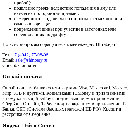
пробой);
появление грыжи вследствие попадания в яму или
наезда на посторонний предмет;
намеренного вандализма со стороны третьих лиц или
самого владельца;
повреждения шины при участии в автогонках или
соревнованиях по дрифту.
По всем вопросам обращайтесь к менеджерам Шинбери.
Тел.:
+7 (4942) 77-08-06
Email:
sale@shinbery.ru
Способы оплаты
Онлайн оплата
Онлайн оплата банковскими картами Visa, Mastercard, Maestro,
Мир, JCB и другими. Кошельками ЮMoney и привязанными
к нему картами, SberPay с подтверждением в приложении
СберБанк Онлайн, T-Pay с подтверждением в приложении T-
Банка, СБП (Система быстрых платежей ЦБ РФ). Кредит и
рассрочка от СберБанка.
Яндекс Пэй и Сплит