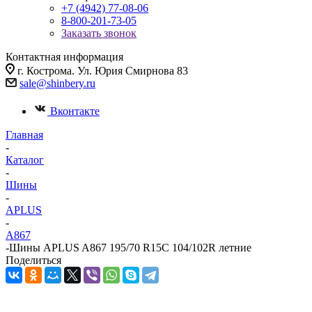
+7 (4942) 77-08-06
8-800-201-73-05
Заказать звонок
Контактная информация
г. Кострома. Ул. Юрия Смирнова 83
sale@shinbery.ru
Вконтакте
Главная
-
Каталог
-
Шины
-
APLUS
-
A867
-
Шины APLUS A867 195/70 R15C 104/102R летние
Поделиться