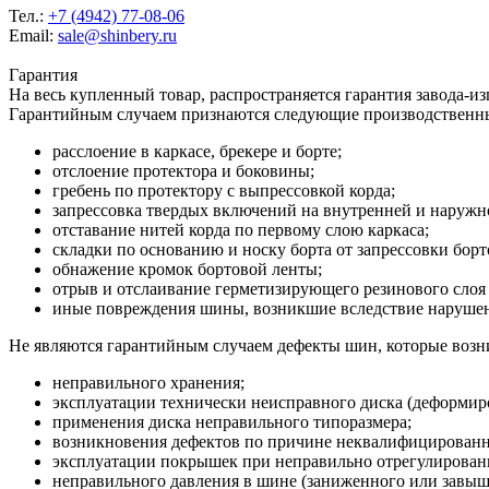
Тел.:
+7 (4942) 77-08-06
Email:
sale@shinbery.ru
Гарантия
На весь купленный товар, распространяется гарантия завода-и
Гарантийным случаем признаются следующие производственн
расслоение в каркасе, брекере и борте;
отслоение протектора и боковины;
гребень по протектору с выпрессовкой корда;
запрессовка твердых включений на внутренней и наруж
отставание нитей корда по первому слою каркаса;
складки по основанию и носку борта от запрессовки борт
обнажение кромок бортовой ленты;
отрыв и отслаивание герметизирующего резинового слоя 
иные повреждения шины, возникшие вследствие нарушени
Не являются гарантийным случаем дефекты шин, которые возни
неправильного хранения;
эксплуатации технически неисправного диска (деформиро
применения диска неправильного типоразмера;
возникновения дефектов по причине неквалифицирован
эксплуатации покрышек при неправильно отрегулированн
неправильного давления в шине (заниженного или завыш