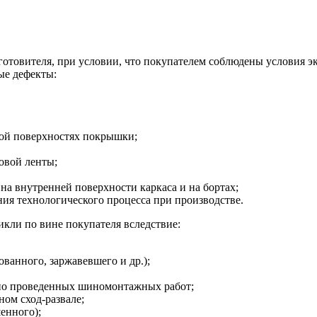
зготовителя, при условии, что покупателем соблюдены условия э
ые дефекты:
ной поверхностях покрышки;
овой ленты;
на внутренней поверхности каркаса и на бортах;
я технологического процесса при производстве.
кли по вине покупателя вследствие:
ванного, заржавевшего и др.);
но проведенных шиномонтажных работ;
ом сход-развале;
енного);