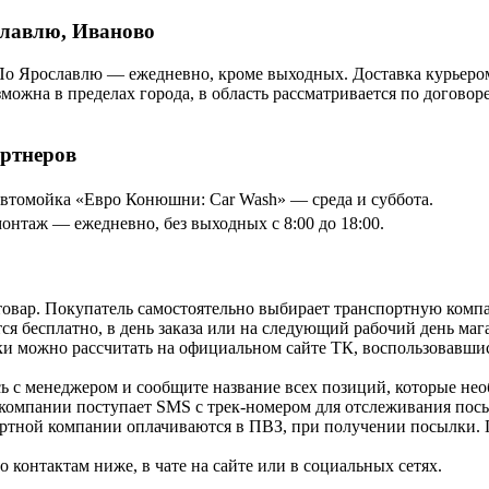
славлю, Иваново
По Ярославлю — ежедневно, кроме выходных. Доставка курьером
озможна в пределах города, в область рассматривается по догов
артнеров
томойка «Евро Конюшни: Car Wash» — среда и суббота.
онтаж — ежедневно, без выходных с 8:00 до 18:00.
товар. Покупатель самостоятельно выбирает транспортную компа
я бесплатно, в день заказа или на следующий рабочий день мага
и можно рассчитать на официальном сайте ТК, воспользовавши
ь с менеджером и сообщите название всех позиций, которые нео
 компании поступает SMS с трек-номером для отслеживания посы
ортной компании оплачиваются в ПВЗ, при получении посылки. 
контактам ниже, в чате на сайте или в социальных сетях.