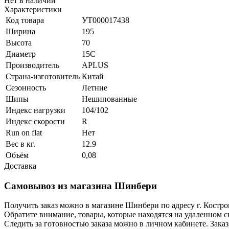
Нет в наличии
Характеристики
Код товара
УТ000017438
Ширина
195
Высота
70
Диаметр
15C
Производитель
APLUS
Страна-изготовитель
Китай
Сезонность
Летние
Шипы
Нешипованные
Индекс нагрузки
104/102
Индекс скорости
R
Run on flat
Нет
Вес в кг.
12.9
Объём
0,08
Доставка
Самовывоз из магазина Шинбери
Получить заказ можно в магазине Шинбери по адресу г. Костр
Обратите внимание, товары, которые находятся на удаленном ск
Следить за готовностью заказа можно в личном кабинете. Заказ,