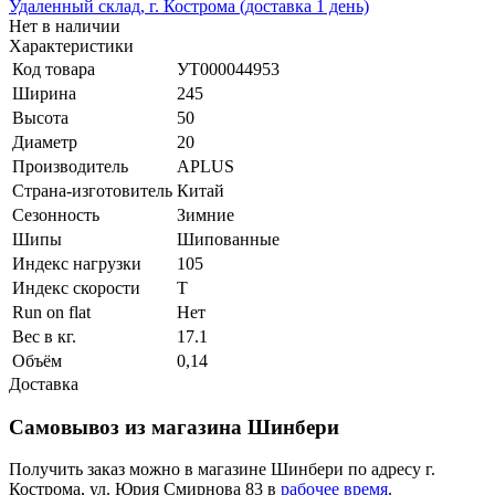
Удаленный склад, г. Кострома (доставка 1 день)
Нет в наличии
Характеристики
Код товара
УТ000044953
Ширина
245
Высота
50
Диаметр
20
Производитель
APLUS
Страна-изготовитель
Китай
Сезонность
Зимние
Шипы
Шипованные
Индекс нагрузки
105
Индекс скорости
T
Run on flat
Нет
Вес в кг.
17.1
Объём
0,14
Доставка
Самовывоз из магазина Шинбери
Получить заказ можно в магазине Шинбери по адресу г.
Кострома, ул. Юрия Смирнова 83 в
рабочее время
.