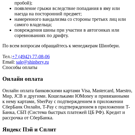
пробой);
появление грыжи вследствие попадания в яму или
наезда на посторонний предмет;
намеренного вандализма со стороны третьих лиц или
самого владельца;
повреждения шины при участии в автогонках или
соревнованиях по дрифту.
По всем вопросам обращайтесь к менеджерам Шинбери.
Тел.:
+7 (4942) 77-08-06
Email:
sale@shinbery.ru
Способы оплаты
Онлайн оплата
Онлайн оплата банковскими картами Visa, Mastercard, Maestro,
Мир, JCB и другими. Кошельками ЮMoney и привязанными
к нему картами, SberPay с подтверждением в приложении
СберБанк Онлайн, T-Pay с подтверждением в приложении T-
Банка, СБП (Система быстрых платежей ЦБ РФ). Кредит и
рассрочка от СберБанка.
Яндекс Пэй и Сплит