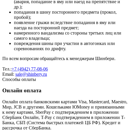
(авария, попадание в яму или наезд на препятствие и
др.);
попадания в шину постороннего предмета (прокол,
пробой);
появление грыжи вследствие попадания в яму или
наезда на посторонний предмет;
намеренного вандализма со стороны третьих лиц или
самого владельца;
повреждения шины при участии в автогонках или
соревнованиях по дрифту.
По всем вопросам обращайтесь к менеджерам Шинбери.
Тел.:
+7 (4942) 77-08-06
Email:
sale@shinbery.ru
Способы оплаты
Онлайн оплата
Онлайн оплата банковскими картами Visa, Mastercard, Maestro,
Мир, JCB и другими. Кошельками ЮMoney и привязанными
к нему картами, SberPay с подтверждением в приложении
СберБанк Онлайн, T-Pay с подтверждением в приложении T-
Банка, СБП (Система быстрых платежей ЦБ РФ). Кредит и
рассрочка от СберБанка.