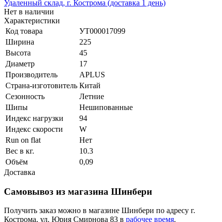
Удаленный склад, г. Кострома (доставка 1 день)
Нет в наличии
Характеристики
Код товара
УТ000017099
Ширина
225
Высота
45
Диаметр
17
Производитель
APLUS
Страна-изготовитель
Китай
Сезонность
Летние
Шипы
Нешипованные
Индекс нагрузки
94
Индекс скорости
W
Run on flat
Нет
Вес в кг.
10.3
Объём
0,09
Доставка
Самовывоз из магазина Шинбери
Получить заказ можно в магазине Шинбери по адресу г.
Кострома, ул. Юрия Смирнова 83 в
рабочее время
.