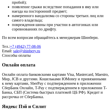
пробой);
появление грыжи вследствие попадания в яму или
наезда на посторонний предмет;
намеренного вандализма со стороны третьих лиц или
самого владельца;
повреждения шины при участии в автогонках или
соревнованиях по дрифту.
По всем вопросам обращайтесь к менеджерам Шинбери.
Тел.:
+7 (4942) 77-08-06
Email:
sale@shinbery.ru
Способы оплаты
Онлайн оплата
Онлайн оплата банковскими картами Visa, Mastercard, Maestro,
Мир, JCB и другими. Кошельками ЮMoney и привязанными
к нему картами, SberPay с подтверждением в приложении
СберБанк Онлайн, T-Pay с подтверждением в приложении T-
Банка, СБП (Система быстрых платежей ЦБ РФ). Кредит и
рассрочка от СберБанка.
Яндекс Пэй и Сплит