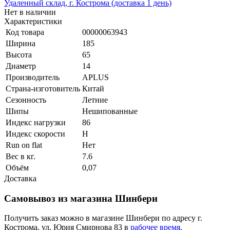
Удаленный склад, г. Кострома (доставка 1 день)
Нет в наличии
Характеристики
Код товара
00000063943
Ширина
185
Высота
65
Диаметр
14
Производитель
APLUS
Страна-изготовитель
Китай
Сезонность
Летние
Шипы
Нешипованные
Индекс нагрузки
86
Индекс скорости
H
Run on flat
Нет
Вес в кг.
7.6
Объём
0,07
Доставка
Самовывоз из магазина Шинбери
Получить заказ можно в магазине Шинбери по адресу г.
Кострома, ул. Юрия Смирнова 83 в
рабочее время
.