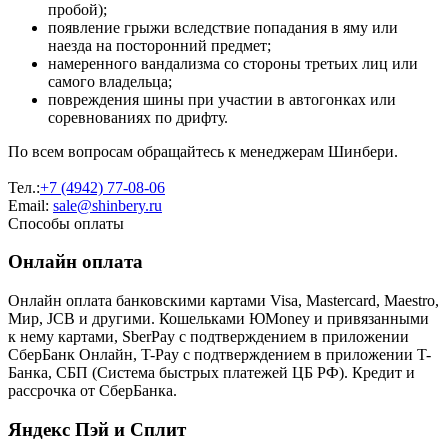
пробой);
появление грыжи вследствие попадания в яму или
наезда на посторонний предмет;
намеренного вандализма со стороны третьих лиц или
самого владельца;
повреждения шины при участии в автогонках или
соревнованиях по дрифту.
По всем вопросам обращайтесь к менеджерам Шинбери.
Тел.:
+7 (4942) 77-08-06
Email:
sale@shinbery.ru
Способы оплаты
Онлайн оплата
Онлайн оплата банковскими картами Visa, Mastercard, Maestro,
Мир, JCB и другими. Кошельками ЮMoney и привязанными
к нему картами, SberPay с подтверждением в приложении
СберБанк Онлайн, T-Pay с подтверждением в приложении T-
Банка, СБП (Система быстрых платежей ЦБ РФ). Кредит и
рассрочка от СберБанка.
Яндекс Пэй и Сплит