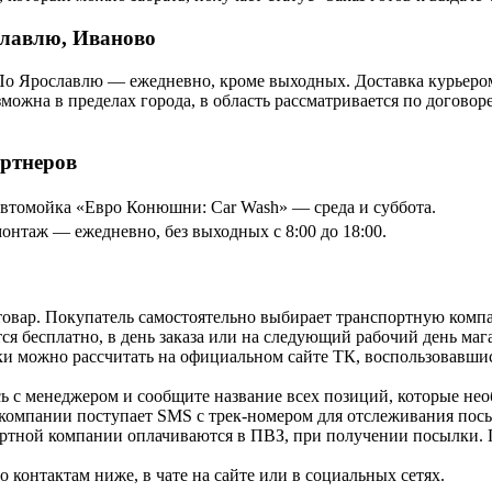
славлю, Иваново
По Ярославлю — ежедневно, кроме выходных. Доставка курьером
озможна в пределах города, в область рассматривается по догов
артнеров
томойка «Евро Конюшни: Car Wash» — среда и суббота.
онтаж — ежедневно, без выходных с 8:00 до 18:00.
товар. Покупатель самостоятельно выбирает транспортную компа
я бесплатно, в день заказа или на следующий рабочий день мага
и можно рассчитать на официальном сайте ТК, воспользовавши
ь с менеджером и сообщите название всех позиций, которые нео
 компании поступает SMS с трек-номером для отслеживания посы
ортной компании оплачиваются в ПВЗ, при получении посылки. 
контактам ниже, в чате на сайте или в социальных сетях.