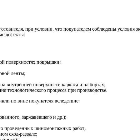
зготовителя, при условии, что покупателем соблюдены условия э
ые дефекты:
ной поверхностях покрышки;
овой ленты;
на внутренней поверхности каркаса и на бортах;
я технологического процесса при производстве.
кли по вине покупателя вследствие:
ванного, заржавевшего и др.);
но проведенных шиномонтажных работ;
ом сход-развале;
енного);