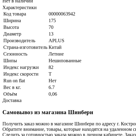
Нет в наличии
Характеристики
Код товара
00000063942
Ширина
175
Высота
70
Диаметр
13
Производитель
APLUS
Страна-изготовитель
Китай
Сезонность
Летние
Шипы
Нешипованные
Индекс нагрузки
82
Индекс скорости
T
Run on flat
Нет
Вес в кг.
6.7
Объём
0,06
Доставка
Самовывоз из магазина Шинбери
Получить заказ можно в магазине Шинбери по адресу г. Костр
Обратите внимание, товары, которые находятся на удаленном ск
Следить за готовностью заказа можно в личном кабинете. Заказ,