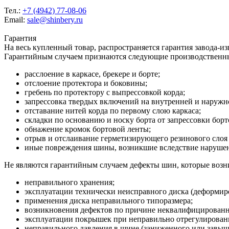
Тел.:
+7 (4942) 77-08-06
Email:
sale@shinbery.ru
Гарантия
На весь купленный товар, распространяется гарантия завода-и
Гарантийным случаем признаются следующие производственн
расслоение в каркасе, брекере и борте;
отслоение протектора и боковины;
гребень по протектору с выпрессовкой корда;
запрессовка твердых включений на внутренней и наруж
отставание нитей корда по первому слою каркаса;
складки по основанию и носку борта от запрессовки борт
обнажение кромок бортовой ленты;
отрыв и отслаивание герметизирующего резинового слоя 
иные повреждения шины, возникшие вследствие нарушени
Не являются гарантийным случаем дефекты шин, которые возни
неправильного хранения;
эксплуатации технически неисправного диска (деформиро
применения диска неправильного типоразмера;
возникновения дефектов по причине неквалифицирован
эксплуатации покрышек при неправильно отрегулированн
неправильного давления в шине (заниженного или завыш