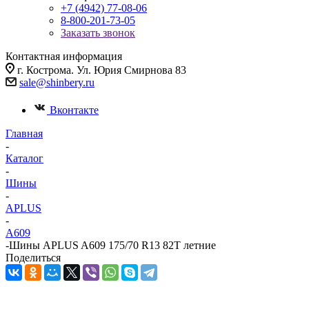
+7 (4942) 77-08-06
8-800-201-73-05
Заказать звонок
Контактная информация
г. Кострома. Ул. Юрия Смирнова 83
sale@shinbery.ru
Вконтакте
Главная
-
Каталог
-
Шины
-
APLUS
-
A609
-
Шины APLUS A609 175/70 R13 82T летние
Поделиться