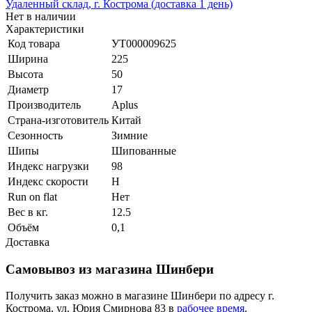
Удаленный склад, г. Кострома (доставка 1 день)
Нет в наличии
Характеристики
Код товара
УТ000009625
Ширина
225
Высота
50
Диаметр
17
Производитель
Aplus
Страна-изготовитель
Китай
Сезонность
Зимние
Шипы
Шипованные
Индекс нагрузки
98
Индекс скорости
H
Run on flat
Нет
Вес в кг.
12.5
Объём
0,1
Доставка
Самовывоз из магазина Шинбери
Получить заказ можно в магазине Шинбери по адресу г.
Кострома, ул. Юрия Смирнова 83 в
рабочее время
.