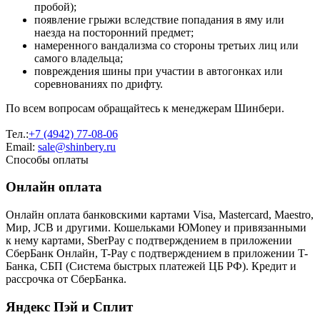
пробой);
появление грыжи вследствие попадания в яму или
наезда на посторонний предмет;
намеренного вандализма со стороны третьих лиц или
самого владельца;
повреждения шины при участии в автогонках или
соревнованиях по дрифту.
По всем вопросам обращайтесь к менеджерам Шинбери.
Тел.:
+7 (4942) 77-08-06
Email:
sale@shinbery.ru
Способы оплаты
Онлайн оплата
Онлайн оплата банковскими картами Visa, Mastercard, Maestro,
Мир, JCB и другими. Кошельками ЮMoney и привязанными
к нему картами, SberPay с подтверждением в приложении
СберБанк Онлайн, T-Pay с подтверждением в приложении T-
Банка, СБП (Система быстрых платежей ЦБ РФ). Кредит и
рассрочка от СберБанка.
Яндекс Пэй и Сплит