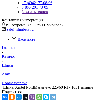
+7 (4942) 77-08-06
8-800-201-73-05
Заказать звонок
Контактная информация
г. Кострома. Ул. Юрия Смирнова 83
sale@shinbery.ru
Вконтакте
Главная
-
Каталог
-
Шины
-
Amtel
-
NordMaster evo
-
Шины Amtel NordMaster evo 225/60 R17 103T зимние
Поделиться