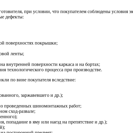
зготовителя, при условии, что покупателем соблюдены условия э
ые дефекты:
ной поверхностях покрышки;
овой ленты;
на внутренней поверхности каркаса и на бортах;
я технологического процесса при производстве.
кли по вине покупателя вследствие:
ванного, заржавевшего и др.);
но проведенных шиномонтажных работ;
ом сход-развале;
енного);
, попадание в яму или наезд на препятствие и др.);
й);
 на посторонний предмет;