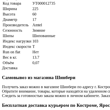
Код товара
УТ000012735
Ширина
225
Высота
60
Диаметр
17
Производитель
Amtel
Сезонность
Зимние
Шипы
Шипованные
Индекс нагрузки
103
Индекс скорости
T
Run on flat
Нет
Вес в кг.
13.7
Объём
0,07
Доставка
Самовывоз из магазина Шинбери
Получить заказ можно в магазине Шинбери по адресу г. Костр
Обратите внимание, товары, которые находятся на удаленном ск
Следить за готовностью заказа можно в личном кабинете. Заказ,
Бесплатная доставка курьером по Костроме, Яро