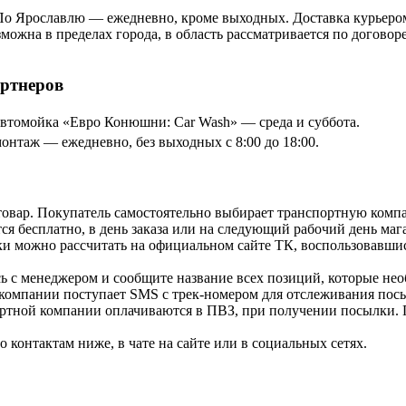
По Ярославлю — ежедневно, кроме выходных. Доставка курьером
озможна в пределах города, в область рассматривается по догов
артнеров
томойка «Евро Конюшни: Car Wash» — среда и суббота.
онтаж — ежедневно, без выходных с 8:00 до 18:00.
товар. Покупатель самостоятельно выбирает транспортную компа
я бесплатно, в день заказа или на следующий рабочий день мага
и можно рассчитать на официальном сайте ТК, воспользовавши
ь с менеджером и сообщите название всех позиций, которые нео
 компании поступает SMS с трек-номером для отслеживания посы
ортной компании оплачиваются в ПВЗ, при получении посылки. 
контактам ниже, в чате на сайте или в социальных сетях.