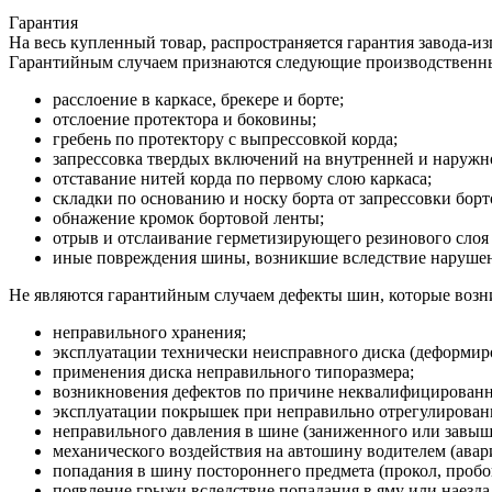
Гарантия
На весь купленный товар, распространяется гарантия завода-и
Гарантийным случаем признаются следующие производственн
расслоение в каркасе, брекере и борте;
отслоение протектора и боковины;
гребень по протектору с выпрессовкой корда;
запрессовка твердых включений на внутренней и наруж
отставание нитей корда по первому слою каркаса;
складки по основанию и носку борта от запрессовки борт
обнажение кромок бортовой ленты;
отрыв и отслаивание герметизирующего резинового слоя 
иные повреждения шины, возникшие вследствие нарушени
Не являются гарантийным случаем дефекты шин, которые возни
неправильного хранения;
эксплуатации технически неисправного диска (деформиро
применения диска неправильного типоразмера;
возникновения дефектов по причине неквалифицирован
эксплуатации покрышек при неправильно отрегулированн
неправильного давления в шине (заниженного или завыш
механического воздействия на автошину водителем (авария
попадания в шину постороннего предмета (прокол, пробо
появление грыжи вследствие попадания в яму или наезда