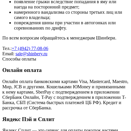
появление грыжи вследствие попадания в яму или
наезда на посторонний предмет;
намеренного вандализма со стороны третьих лиц или
самого владельца;
повреждения шины при участии в автогонках или
соревнованиях по дрифту.
По всем вопросам обращайтесь к менеджерам Шинбери.
Тел.:
+7 (4942) 77-08-06
Email:
sale@shinbery.ru
Способы оплаты
Онлайн оплата
Онлайн оплата банковскими картами Visa, Mastercard, Maestro,
Мир, JCB и другими. Кошельками ЮMoney и привязанными
к нему картами, SberPay с подтверждением в приложении
СберБанк Онлайн, T-Pay с подтверждением в приложении T-
Банка, СБП (Система быстрых платежей ЦБ РФ). Кредит и
рассрочка от СберБанка.
Яндекс Пэй и Сплит
Яндекс Cплит — это сервис для оплаты покупок частями.