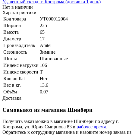
Удаленный склад, г. Кострома (доставка 1 день)
Нет в наличии
Характеристики
Код товара
УТ000012004
Ширина
225
Высота
65
Диаметр
17
Производитель
Amtel
Сезонность
Зимние
Шипы
Шипованные
Индекс нагрузки
106
Индекс скорости
T
Run on flat
Нет
Вес в кг.
13.6
Объём
0,07
Доставка
Самовывоз из магазина Шинбери
Получить заказ можно в магазине Шинбери по адресу г.
Кострома, ул. Юрия Смирнова 83 в
рабочее время
.
Обратитесь к сотруднику магазина и назовите номер заказа из