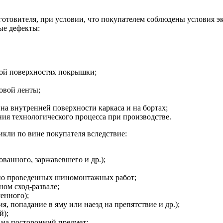
зготовителя, при условии, что покупателем соблюдены условия э
ые дефекты:
ной поверхностях покрышки;
овой ленты;
на внутренней поверхности каркаса и на бортах;
я технологического процесса при производстве.
кли по вине покупателя вследствие:
ванного, заржавевшего и др.);
но проведенных шиномонтажных работ;
ом сход-развале;
енного);
, попадание в яму или наезд на препятствие и др.);
й);
 на посторонний предмет;