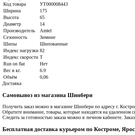
Код товара
УТ000008443
Ширина
175
Высота
65
Диаметр
14
Производитель
Amtel
Сезонность
Зимние
Шипы
Шипованные
Индекс нагрузки
82
Индекс скорости
T
Run on flat
Нет
Вес в кг.
6.9
Объём
0,06
Доставка
Самовывоз из магазина Шинбери
Получить заказ можно в магазине Шинбери по адресу г. Костр
Обратите внимание, товары, которые находятся на удаленном ск
Следить за готовностью заказа можно в личном кабинете. Заказ,
Бесплатная доставка курьером по Костроме, Яро