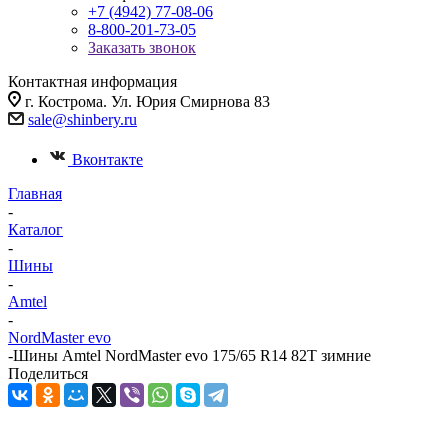
+7 (4942) 77-08-06
8-800-201-73-05
Заказать звонок
Контактная информация
г. Кострома. Ул. Юрия Смирнова 83
sale@shinbery.ru
Вконтакте
Главная
-
Каталог
-
Шины
-
Amtel
-
NordMaster evo
-
Шины Amtel NordMaster evo 175/65 R14 82T зимние
Поделиться