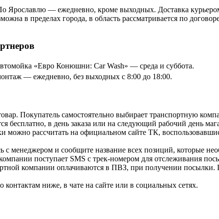
По Ярославлю — ежедневно, кроме выходных. Доставка курьером
озможна в пределах города, в область рассматривается по догов
артнеров
томойка «Евро Конюшни: Car Wash» — среда и суббота.
онтаж — ежедневно, без выходных с 8:00 до 18:00.
товар. Покупатель самостоятельно выбирает транспортную компа
я бесплатно, в день заказа или на следующий рабочий день мага
и можно рассчитать на официальном сайте ТК, воспользовавши
ь с менеджером и сообщите название всех позиций, которые нео
 компании поступает SMS с трек-номером для отслеживания посы
ортной компании оплачиваются в ПВЗ, при получении посылки. 
контактам ниже, в чате на сайте или в социальных сетях.