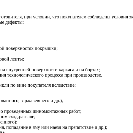
зготовителя, при условии, что покупателем соблюдены условия э
ые дефекты:
ной поверхностях покрышки;
овой ленты;
на внутренней поверхности каркаса и на бортах;
я технологического процесса при производстве.
кли по вине покупателя вследствие:
ванного, заржавевшего и др.);
но проведенных шиномонтажных работ;
ом сход-развале;
енного);
, попадание в яму или наезд на препятствие и др.);
й);