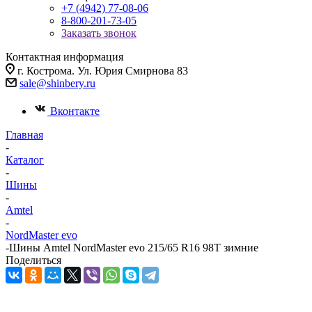
+7 (4942) 77-08-06
8-800-201-73-05
Заказать звонок
Контактная информация
г. Кострома. Ул. Юрия Смирнова 83
sale@shinbery.ru
Вконтакте
Главная
-
Каталог
-
Шины
-
Amtel
-
NordMaster evo
-
Шины Amtel NordMaster evo 215/65 R16 98T зимние
Поделиться