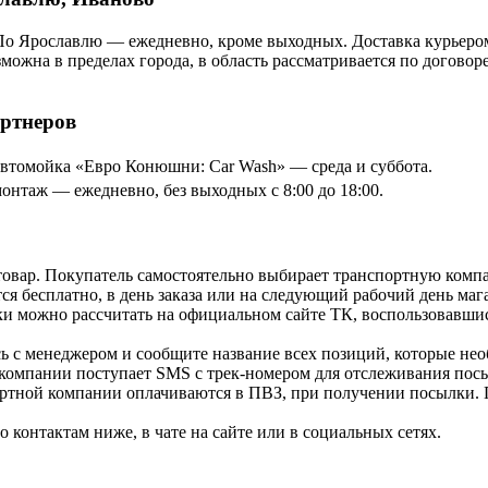
По Ярославлю — ежедневно, кроме выходных. Доставка курьером
озможна в пределах города, в область рассматривается по догов
артнеров
томойка «Евро Конюшни: Car Wash» — среда и суббота.
онтаж — ежедневно, без выходных с 8:00 до 18:00.
товар. Покупатель самостоятельно выбирает транспортную компа
я бесплатно, в день заказа или на следующий рабочий день мага
и можно рассчитать на официальном сайте ТК, воспользовавши
ь с менеджером и сообщите название всех позиций, которые нео
 компании поступает SMS с трек-номером для отслеживания посы
ортной компании оплачиваются в ПВЗ, при получении посылки. 
контактам ниже, в чате на сайте или в социальных сетях.