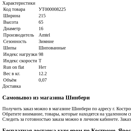
Характеристики
Код товара
УТ000008225
Ширина
215
Высота
65
Диаметр
16
Производитель
Amtel
Сезонность
Зимние
Шипы
Шипованные
Индекс нагрузки
98
Индекс скорости
T
Run on flat
Нет
Вес в кг.
12.2
Объём
0,07
Доставка
Самовывоз из магазина Шинбери
Получить заказ можно в магазине Шинбери по адресу г. Костр
Обратите внимание, товары, которые находятся на удаленном ск
Следить за готовностью заказа можно в личном кабинете. Заказ,
Бесплатная доставка курьером по Костроме, Яро