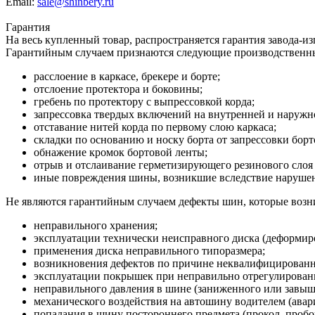
Email:
sale@shinbery.ru
Гарантия
На весь купленный товар, распространяется гарантия завода-и
Гарантийным случаем признаются следующие производственн
расслоение в каркасе, брекере и борте;
отслоение протектора и боковины;
гребень по протектору с выпрессовкой корда;
запрессовка твердых включений на внутренней и наруж
отставание нитей корда по первому слою каркаса;
складки по основанию и носку борта от запрессовки борт
обнажение кромок бортовой ленты;
отрыв и отслаивание герметизирующего резинового слоя 
иные повреждения шины, возникшие вследствие нарушени
Не являются гарантийным случаем дефекты шин, которые возни
неправильного хранения;
эксплуатации технически неисправного диска (деформиро
применения диска неправильного типоразмера;
возникновения дефектов по причине неквалифицирован
эксплуатации покрышек при неправильно отрегулированн
неправильного давления в шине (заниженного или завыш
механического воздействия на автошину водителем (авария
попадания в шину постороннего предмета (прокол, пробо