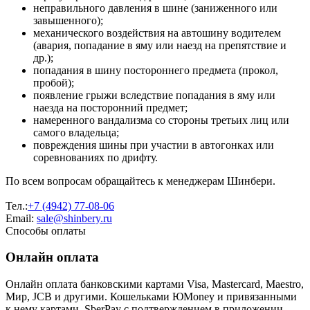
неправильного давления в шине (заниженного или
завышенного);
механического воздействия на автошину водителем
(авария, попадание в яму или наезд на препятствие и
др.);
попадания в шину постороннего предмета (прокол,
пробой);
появление грыжи вследствие попадания в яму или
наезда на посторонний предмет;
намеренного вандализма со стороны третьих лиц или
самого владельца;
повреждения шины при участии в автогонках или
соревнованиях по дрифту.
По всем вопросам обращайтесь к менеджерам Шинбери.
Тел.:
+7 (4942) 77-08-06
Email:
sale@shinbery.ru
Способы оплаты
Онлайн оплата
Онлайн оплата банковскими картами Visa, Mastercard, Maestro,
Мир, JCB и другими. Кошельками ЮMoney и привязанными
к нему картами, SberPay с подтверждением в приложении