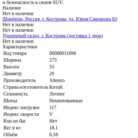
и безопасность в своем SUV.
Наличие
Нет в наличии
Шинбери, Россия, г. Кострома, ул. Юрия Смирнова 83
Нет в наличии
Нет в наличии
Удаленный склад, г. Кострома (доставка 1 день)
Нет в наличии
Характеристики
Код товара
00000011696
Ширина
275
Высота
55
Диаметр
20
Производитель
Altenzo
Страна-изготовитель
Китай
Сезонность
Летние
Шипы
Нешипованные
Индекс нагрузки
117
Индекс скорости
V
Run on flat
Нет
Вес в кг.
18.1
Объём
0,18