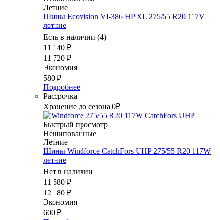
Летние
Шины Ecovision VI-386 HP XL 275/55 R20 117V
летние
Есть в наличии (4)
11 140
₽
11 720
₽
Экономия
580
₽
Подробнее
Рассрочка
Хранение до сезона 0₽
Быстрый просмотр
Нешипованные
Летние
Шины Windforce CatchFors UHP 275/55 R20 117W
летние
Нет в наличии
11 580
₽
12 180
₽
Экономия
600
₽