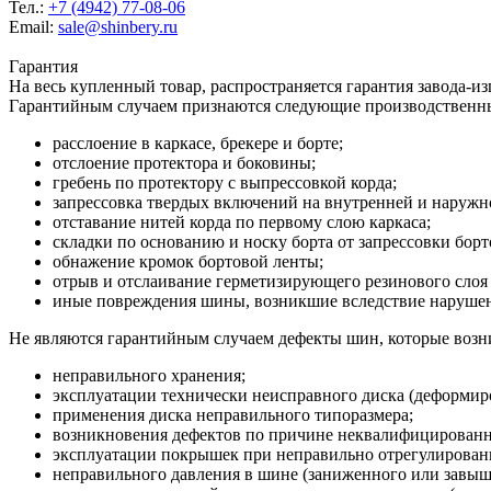
Тел.:
+7 (4942) 77-08-06
Email:
sale@shinbery.ru
Гарантия
На весь купленный товар, распространяется гарантия завода-и
Гарантийным случаем признаются следующие производственн
расслоение в каркасе, брекере и борте;
отслоение протектора и боковины;
гребень по протектору с выпрессовкой корда;
запрессовка твердых включений на внутренней и наруж
отставание нитей корда по первому слою каркаса;
складки по основанию и носку борта от запрессовки борт
обнажение кромок бортовой ленты;
отрыв и отслаивание герметизирующего резинового слоя 
иные повреждения шины, возникшие вследствие нарушени
Не являются гарантийным случаем дефекты шин, которые возни
неправильного хранения;
эксплуатации технически неисправного диска (деформиро
применения диска неправильного типоразмера;
возникновения дефектов по причине неквалифицирован
эксплуатации покрышек при неправильно отрегулированн
неправильного давления в шине (заниженного или завыш