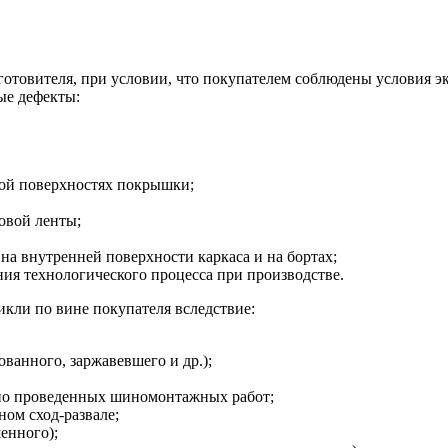
зготовителя, при условии, что покупателем соблюдены условия э
ые дефекты:
ной поверхностях покрышки;
овой ленты;
на внутренней поверхности каркаса и на бортах;
я технологического процесса при производстве.
кли по вине покупателя вследствие:
ванного, заржавевшего и др.);
но проведенных шиномонтажных работ;
ом сход-развале;
енного);