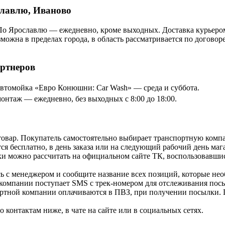
славлю, Иваново
По Ярославлю — ежедневно, кроме выходных. Доставка курьером
озможна в пределах города, в область рассматривается по догов
артнеров
томойка «Евро Конюшни: Car Wash» — среда и суббота.
онтаж — ежедневно, без выходных с 8:00 до 18:00.
товар. Покупатель самостоятельно выбирает транспортную компа
я бесплатно, в день заказа или на следующий рабочий день мага
и можно рассчитать на официальном сайте ТК, воспользовавши
ь с менеджером и сообщите название всех позиций, которые нео
 компании поступает SMS с трек-номером для отслеживания посы
ортной компании оплачиваются в ПВЗ, при получении посылки. 
контактам ниже, в чате на сайте или в социальных сетях.