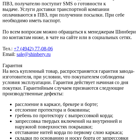
ПВЗ, получателю поступит SMS о готовности к
выдаче. Услуги доставки транспортной компании
оплачиваются в ПВЗ, при получении посылки. При себе
необходимо иметь паспорт.
По всем вопросам можно обращаться к менеджерам Шинбери
по контактам ниже, в чате на сайте или в социальных сетях.
Тел.:
+7 (4942) 77-08-06
Email:
sale@shinbery.ru
Гарантия
На весь купленный товар, распространяется гарантия завода-
изготовителя, при условии, что покупателем соблюдены
условия эксплуатации. Гарантия действует начиная со дня
покупки. Гарантийным случаем признаются следующие
производственные дефекты:
расслоение в каркасе, брекере и борте;
отслоение протектора и боковины;
гребень по протектору с выпрессовкой корда;
запрессовка твердых включений на внутренней и
наружной поверхностях покрышки;
отставание нитей корда по первому слою каркаса;
складки по основанию и носку борта от запрессовки