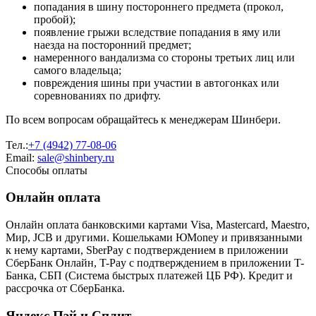
попадания в шину постороннего предмета (прокол,
пробой);
появление грыжи вследствие попадания в яму или
наезда на посторонний предмет;
намеренного вандализма со стороны третьих лиц или
самого владельца;
повреждения шины при участии в автогонках или
соревнованиях по дрифту.
По всем вопросам обращайтесь к менеджерам Шинбери.
Тел.:
+7 (4942) 77-08-06
Email:
sale@shinbery.ru
Способы оплаты
Онлайн оплата
Онлайн оплата банковскими картами Visa, Mastercard, Maestro,
Мир, JCB и другими. Кошельками ЮMoney и привязанными
к нему картами, SberPay с подтверждением в приложении
СберБанк Онлайн, T-Pay с подтверждением в приложении T-
Банка, СБП (Система быстрых платежей ЦБ РФ). Кредит и
рассрочка от СберБанка.
Яндекс Пэй и Сплит