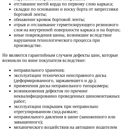
отставание нитей корда по первому слою каркаса;
складки по основанию и носку борта от запрессовки
бортовой ленты;
обнажение кромок бортовой ленты;
отрыв и отслаивание герметизирующего резинового
слоя на внутренней поверхности каркаса и на бортах;
иные повреждения шины, возникшие вследствие
нарушения технологического процесса при
производстве.
Не являются гарантийным случаем дефекты шин, которые
возникли по вине покупателя вследствие:
неправильного хранения;
эксплуатации технически неисправного диска
(деформированного, заржавевшего и др.);
применения диска неправильного типоразмера;
возникновения дефектов по причине
неквалифицированно проведенных шиномонтажных
работ;
эксплуатации покрышек при неправильно
отрегулированном сход-развале;
неправильного давления в шине (заниженного или
завышенного);
механического воздействия на автошину водителем