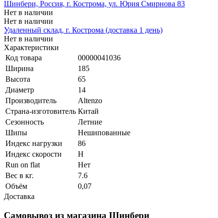
Шинбери, Россия, г. Кострома, ул. Юрия Смирнова 83
Нет в наличии
Нет в наличии
Удаленный склад, г. Кострома (доставка 1 день)
Нет в наличии
Характеристики
Код товара
00000041036
Ширина
185
Высота
65
Диаметр
14
Производитель
Altenzo
Страна-изготовитель
Китай
Сезонность
Летние
Шипы
Нешипованные
Индекс нагрузки
86
Индекс скорости
H
Run on flat
Нет
Вес в кг.
7.6
Объём
0,07
Доставка
Самовывоз из магазина Шинбери