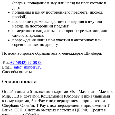
(авария, попадание в яму или наезд на препятствие и
др.);
попадания в шину постороннего предмета (прокол,
пробой);
появление грыжи вследствие попадания в яму или
наезда на посторонний предмет;
намеренного вандализма со стороны третьих лиц или
самого владельца;
повреждения шины при участии в автогонках или
соревнованиях по дрифту.
По всем вопросам обращайтесь к менеджерам Шинбери.
Тел.:
+7 (4942) 77-08-06
Email:
sale@shinbery.ru
Способы оплаты
Онлайн оплата
Онлайн оплата банковскими картами Visa, Mastercard, Maestro,
Мир, JCB и другими. Кошельками ЮMoney и привязанными
к нему картами, SberPay с подтверждением в приложении
СберБанк Онлайн, T-Pay с подтверждением в приложении T-
Банка, СБП (Система быстрых платежей ЦБ РФ). Кредит и
рассрочка от СберБанка.