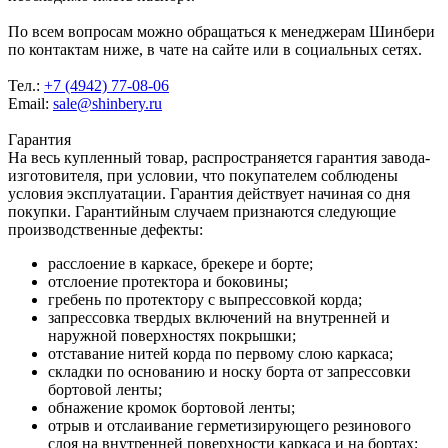
По всем вопросам можно обращаться к менеджерам Шинбери
по контактам ниже, в чате на сайте или в социальных сетях.
Тел.:
+7 (4942) 77-08-06
Email:
sale@shinbery.ru
Гарантия
На весь купленный товар, распространяется гарантия завода-
изготовителя, при условии, что покупателем соблюдены
условия эксплуатации. Гарантия действует начиная со дня
покупки. Гарантийным случаем признаются следующие
производственные дефекты:
расслоение в каркасе, брекере и борте;
отслоение протектора и боковины;
гребень по протектору с выпрессовкой корда;
запрессовка твердых включений на внутренней и
наружной поверхностях покрышки;
отставание нитей корда по первому слою каркаса;
складки по основанию и носку борта от запрессовки
бортовой ленты;
обнажение кромок бортовой ленты;
отрыв и отслаивание герметизирующего резинового
слоя на внутренней поверхности каркаса и на бортах;