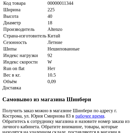
Код товара
00000011344
Ширина
225
Высота
40
Диаметр
18
Производитель
Altenzo
Страна-изготовитель
Китай
Сезонность
Летние
Шипы
Нешипованные
Индекс нагрузки
92
Индекс скорости
W
Run on flat
Нет
Вес в кг.
10.5
Объём
0,09
Доставка
Самовывоз из магазина Шинбери
Получить заказ можно в магазине Шинбери по адресу г.
Кострома, ул. Юрия Смирнова 83 в
рабочее время
.
Обратитесь к сотруднику магазина и назовите номер заказа из
личного кабинета. Обратите внимание, товары, которые
находятся на удаленном складе, поставляются в магазин в