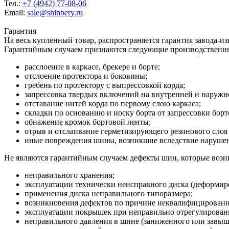
Тел.:
+7 (4942) 77-08-06
Email:
sale@shinbery.ru
Гарантия
На весь купленный товар, распространяется гарантия завода-и
Гарантийным случаем признаются следующие производственн
расслоение в каркасе, брекере и борте;
отслоение протектора и боковины;
гребень по протектору с выпрессовкой корда;
запрессовка твердых включений на внутренней и наруж
отставание нитей корда по первому слою каркаса;
складки по основанию и носку борта от запрессовки борт
обнажение кромок бортовой ленты;
отрыв и отслаивание герметизирующего резинового слоя 
иные повреждения шины, возникшие вследствие нарушени
Не являются гарантийным случаем дефекты шин, которые возни
неправильного хранения;
эксплуатации технически неисправного диска (деформиро
применения диска неправильного типоразмера;
возникновения дефектов по причине неквалифицирован
эксплуатации покрышек при неправильно отрегулированн
неправильного давления в шине (заниженного или завыш