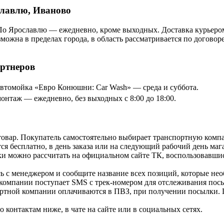
славлю, Иваново
По Ярославлю — ежедневно, кроме выходных. Доставка курьером
озможна в пределах города, в область рассматривается по догов
артнеров
томойка «Евро Конюшни: Car Wash» — среда и суббота.
онтаж — ежедневно, без выходных с 8:00 до 18:00.
товар. Покупатель самостоятельно выбирает транспортную компа
я бесплатно, в день заказа или на следующий рабочий день мага
и можно рассчитать на официальном сайте ТК, воспользовавши
ь с менеджером и сообщите название всех позиций, которые нео
 компании поступает SMS с трек-номером для отслеживания посы
ортной компании оплачиваются в ПВЗ, при получении посылки. 
контактам ниже, в чате на сайте или в социальных сетях.