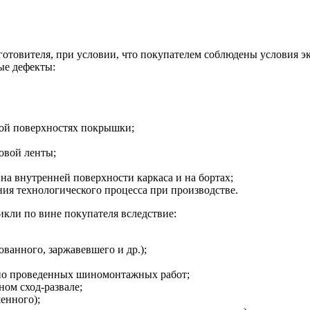
зготовителя, при условии, что покупателем соблюдены условия э
ые дефекты:
ной поверхностях покрышки;
овой ленты;
на внутренней поверхности каркаса и на бортах;
я технологического процесса при производстве.
кли по вине покупателя вследствие:
ванного, заржавевшего и др.);
но проведенных шиномонтажных работ;
ом сход-развале;
енного);