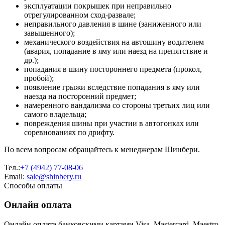
эксплуатации покрышек при неправильно
отрегулированном сход-развале;
неправильного давления в шине (заниженного или
завышенного);
механического воздействия на автошину водителем
(авария, попадание в яму или наезд на препятствие и
др.);
попадания в шину постороннего предмета (прокол,
пробой);
появление грыжи вследствие попадания в яму или
наезда на посторонний предмет;
намеренного вандализма со стороны третьих лиц или
самого владельца;
повреждения шины при участии в автогонках или
соревнованиях по дрифту.
По всем вопросам обращайтесь к менеджерам Шинбери.
Тел.:
+7 (4942) 77-08-06
Email:
sale@shinbery.ru
Способы оплаты
Онлайн оплата
Онлайн оплата банковскими картами Visa, Mastercard, Maestro,