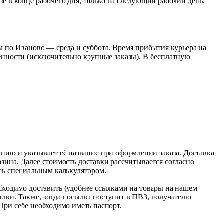
азе в конце рабочего дня, только на следующий рабочий день.
.
 по Иваново — среда и суббота. Время прибытия курьера на
оренности (исключительно крупные заказы). В бесплатную
нию и указывает её название при оформлении заказа. Доставка
зина. Далее стоимость доставки рассчитывается согласно
сь специальным калькулятором.
бходимо доставить (удобнее ссылками на товары на нашем
лки. Также, когда посылка поступит в ПВЗ, получателю
При себе необходимо иметь паспорт.