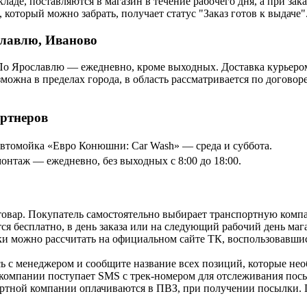
ладе, поставляются в магазин в течение рабочего дня, а при зак
 который можно забрать, получает статус "Заказ готов к выдаче"
славлю, Иваново
По Ярославлю — ежедневно, кроме выходных. Доставка курьером
озможна в пределах города, в область рассматривается по догов
артнеров
томойка «Евро Конюшни: Car Wash» — среда и суббота.
онтаж — ежедневно, без выходных с 8:00 до 18:00.
товар. Покупатель самостоятельно выбирает транспортную компа
я бесплатно, в день заказа или на следующий рабочий день мага
и можно рассчитать на официальном сайте ТК, воспользовавши
ь с менеджером и сообщите название всех позиций, которые нео
 компании поступает SMS с трек-номером для отслеживания посы
ортной компании оплачиваются в ПВЗ, при получении посылки. 