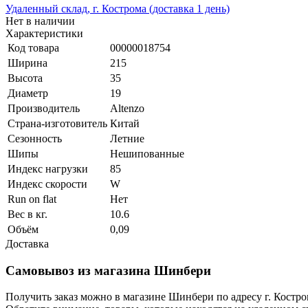
Удаленный склад, г. Кострома (доставка 1 день)
Нет в наличии
Характеристики
Код товара
00000018754
Ширина
215
Высота
35
Диаметр
19
Производитель
Altenzo
Страна-изготовитель
Китай
Сезонность
Летние
Шипы
Нешипованные
Индекс нагрузки
85
Индекс скорости
W
Run on flat
Нет
Вес в кг.
10.6
Объём
0,09
Доставка
Самовывоз из магазина Шинбери
Получить заказ можно в магазине Шинбери по адресу г. Костр