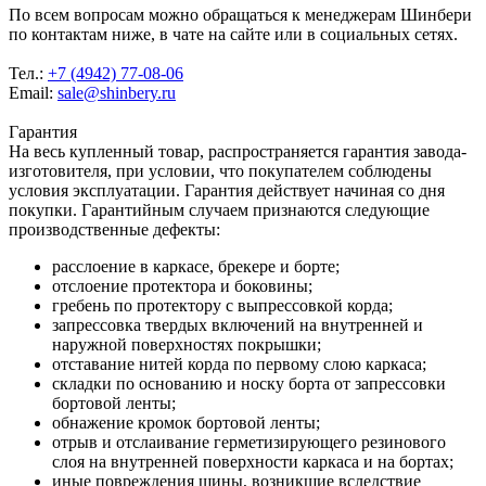
По всем вопросам можно обращаться к менеджерам Шинбери
по контактам ниже, в чате на сайте или в социальных сетях.
Тел.:
+7 (4942) 77-08-06
Email:
sale@shinbery.ru
Гарантия
На весь купленный товар, распространяется гарантия завода-
изготовителя, при условии, что покупателем соблюдены
условия эксплуатации. Гарантия действует начиная со дня
покупки. Гарантийным случаем признаются следующие
производственные дефекты:
расслоение в каркасе, брекере и борте;
отслоение протектора и боковины;
гребень по протектору с выпрессовкой корда;
запрессовка твердых включений на внутренней и
наружной поверхностях покрышки;
отставание нитей корда по первому слою каркаса;
складки по основанию и носку борта от запрессовки
бортовой ленты;
обнажение кромок бортовой ленты;
отрыв и отслаивание герметизирующего резинового
слоя на внутренней поверхности каркаса и на бортах;
иные повреждения шины, возникшие вследствие