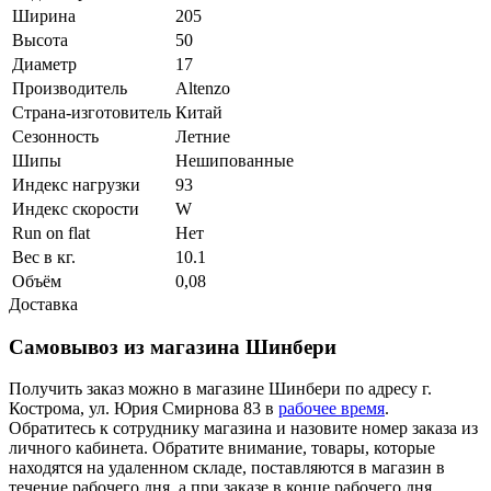
Ширина
205
Высота
50
Диаметр
17
Производитель
Altenzo
Страна-изготовитель
Китай
Сезонность
Летние
Шипы
Нешипованные
Индекс нагрузки
93
Индекс скорости
W
Run on flat
Нет
Вес в кг.
10.1
Объём
0,08
Доставка
Самовывоз из магазина Шинбери
Получить заказ можно в магазине Шинбери по адресу г.
Кострома, ул. Юрия Смирнова 83 в
рабочее время
.
Обратитесь к сотруднику магазина и назовите номер заказа из
личного кабинета. Обратите внимание, товары, которые
находятся на удаленном складе, поставляются в магазин в
течение рабочего дня, а при заказе в конце рабочего дня,