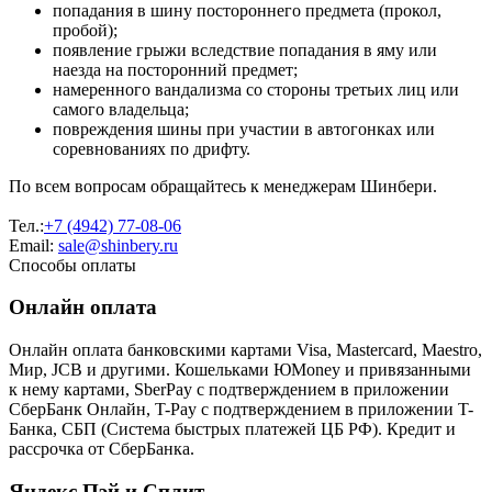
попадания в шину постороннего предмета (прокол,
пробой);
появление грыжи вследствие попадания в яму или
наезда на посторонний предмет;
намеренного вандализма со стороны третьих лиц или
самого владельца;
повреждения шины при участии в автогонках или
соревнованиях по дрифту.
По всем вопросам обращайтесь к менеджерам Шинбери.
Тел.:
+7 (4942) 77-08-06
Email:
sale@shinbery.ru
Способы оплаты
Онлайн оплата
Онлайн оплата банковскими картами Visa, Mastercard, Maestro,
Мир, JCB и другими. Кошельками ЮMoney и привязанными
к нему картами, SberPay с подтверждением в приложении
СберБанк Онлайн, T-Pay с подтверждением в приложении T-
Банка, СБП (Система быстрых платежей ЦБ РФ). Кредит и
рассрочка от СберБанка.
Яндекс Пэй и Сплит