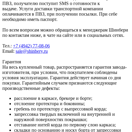
ПВЗ, получателю поступит SMS о готовности к
выдаче. Услуги доставки транспортной компании
оплачиваются в ПВЗ, при получении посылки. При себе
необходимо иметь паспорт.
По всем вопросам можно обращаться к менеджерам Шинбери
по контактам ниже, в чате на сайте или в социальных сетях.
Тел.:
+7 (4942) 77-08-06
Email:
sale@shinbery.ru
Гарантия
На весь купленный товар, распространяется гарантия завода-
изготовителя, при условии, что покупателем соблюдены
условия эксплуатации. Гарантия действует начиная со дня
покупки. Гарантийным случаем признаются следующие
производственные дефекты:
расслоение в каркасе, брекере и борте;
отслоение протектора и боковины;
гребень по протектору с выпрессовкой корда;
запрессовка твердых включений на внутренней и
наружной поверхностях покрышки;
отставание нитей корда по первому слою каркаса;
складки по основанию и носку борта от запрессовки