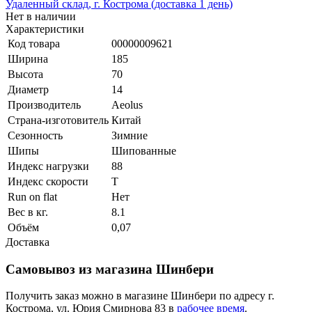
Удаленный склад, г. Кострома (доставка 1 день)
Нет в наличии
Характеристики
Код товара
00000009621
Ширина
185
Высота
70
Диаметр
14
Производитель
Aeolus
Страна-изготовитель
Китай
Сезонность
Зимние
Шипы
Шипованные
Индекс нагрузки
88
Индекс скорости
T
Run on flat
Нет
Вес в кг.
8.1
Объём
0,07
Доставка
Самовывоз из магазина Шинбери
Получить заказ можно в магазине Шинбери по адресу г.
Кострома, ул. Юрия Смирнова 83 в
рабочее время
.