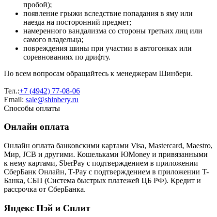
пробой);
появление грыжи вследствие попадания в яму или
наезда на посторонний предмет;
намеренного вандализма со стороны третьих лиц или
самого владельца;
повреждения шины при участии в автогонках или
соревнованиях по дрифту.
По всем вопросам обращайтесь к менеджерам Шинбери.
Тел.:
+7 (4942) 77-08-06
Email:
sale@shinbery.ru
Способы оплаты
Онлайн оплата
Онлайн оплата банковскими картами Visa, Mastercard, Maestro,
Мир, JCB и другими. Кошельками ЮMoney и привязанными
к нему картами, SberPay с подтверждением в приложении
СберБанк Онлайн, T-Pay с подтверждением в приложении T-
Банка, СБП (Система быстрых платежей ЦБ РФ). Кредит и
рассрочка от СберБанка.
Яндекс Пэй и Сплит