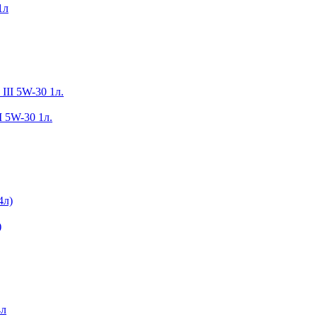
1л
I 5W-30 1л.
)