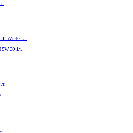
1л
I 5W-30 1л.
)