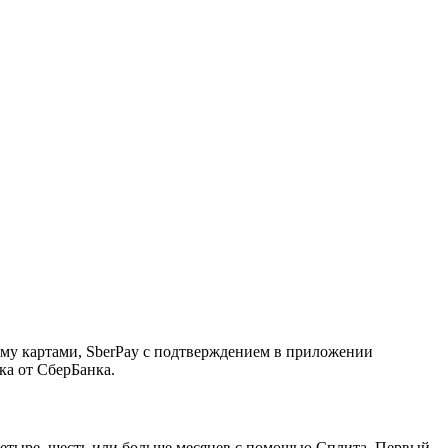
ему картами, SberPay с подтверждением в приложении
ка от СберБанка.
, четыре, шесть или больше месяцев с помощью Сплита. Первый