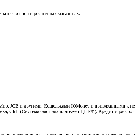
ичаться от цен в розничных магазинах.
o, Мир, JCB и другими. Кошельками ЮMoney и привязанными к н
нка, СБП (Система быстрых платежей ЦБ РФ). Кредит и рассроч
 не оплачивать весь заказ целиком, а растянуть оплату на два