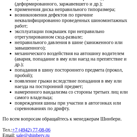
(деформированного, заржавевшего и др.);
применения диска неправильного типоразмера;
возникновения дефектов по причине
неквалифицированно проведенных шиномонтажных
работ;
эксплуатации покрышек при неправильно
отрегулированном сход-развале;
неправильного давления в шине (заниженного или
завышенного);
механического воздействия на автошину водителем
(авария, попадание в яму или наезд на препятствие и
др.);
попадания в шину постороннего предмета (прокол,
пробой);
появление грыжи вследствие попадания в яму или
наезда на посторонний предмет;
намеренного вандализма со стороны третьих лиц или
самого владельца;
повреждения шины при участии в автогонках или
соревнованиях по дрифту.
По всем вопросам обращайтесь к менеджерам Шинбери.
Тел.:
+7 (4942) 77-08-06
Email:
sale@shinbery.ru