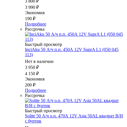
3 800
₽
3 990
₽
Экономия
190
₽
Подробнее
Рассрочка
Быстрый просмотр
InciAku 50 А/ч п.п. 450А 12V SuprA L1 (050 045
113)
Нет в наличии
3 950
₽
4 150
₽
Экономия
200
₽
Подробнее
Рассрочка
Быстрый просмотр
Solite 50 А/ч о.п. 470А 12V Asia 50AL квадрат B/H
с буртик