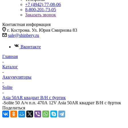
+7 (4942) 77-08-06
8-800-201-73-05
Заказать звонок
Контактная информация
г. Кострома. Ул. Юрия Смирнова 83
sale@shinbery.ru
Вконтакте
Главная
-
Каталог
-
Аккумуляторы
-
Solite
-
Asia 50AR квадрат B/H с буртик
-
Solite 50 А/ч п.п. 470А 12V Asia 50AR квадрат B/H с буртик
Поделиться