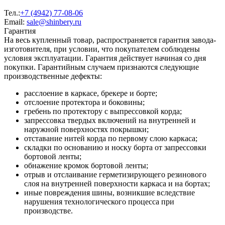
Тел.:
+7 (4942) 77-08-06
Email:
sale@shinbery.ru
Гарантия
На весь купленный товар, распространяется гарантия завода-
изготовителя, при условии, что покупателем соблюдены
условия эксплуатации. Гарантия действует начиная со дня
покупки. Гарантийным случаем признаются следующие
производственные дефекты:
расслоение в каркасе, брекере и борте;
отслоение протектора и боковины;
гребень по протектору с выпрессовкой корда;
запрессовка твердых включений на внутренней и
наружной поверхностях покрышки;
отставание нитей корда по первому слою каркаса;
складки по основанию и носку борта от запрессовки
бортовой ленты;
обнажение кромок бортовой ленты;
отрыв и отслаивание герметизирующего резинового
слоя на внутренней поверхности каркаса и на бортах;
иные повреждения шины, возникшие вследствие
нарушения технологического процесса при
производстве.