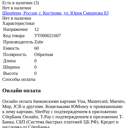
Есть в наличии (3)
Нет в наличии
Шинбери, Россия, г. Кострома, ул. Юрия Смирнова 83
Нет в наличии
Характеристики
Напряжение
12
Код товара
УТ000021607
Производитель
Zubr
Емкость
60
Полярность
Обратная
Длина
0
Ширина
0
Высота
0
Способы оплаты
Онлайн оплата
Онлайн оплата банковскими картами Visa, Mastercard, Maestro,
Мир, JCB и другими. Кошельками ЮMoney и привязанными
к нему картами, SberPay с подтверждением в приложении
СберБанк Онлайн, T-Pay с подтверждением в приложении T-
Банка, СБП (Система быстрых платежей ЦБ РФ). Кредит и
рассрочка от СберБанка.