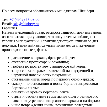
По всем вопросам обращайтесь к менеджерам Шинбери.
Тел.:
+7 (4942) 77-08-06
Email:
sale@shinbery.ru
Гарантия
На весь купленный товар, распространяется гарантия завода-
изготовителя, при условии, что покупателем соблюдены
условия эксплуатации. Гарантия действует начиная со дня
покупки. Гарантийным случаем признаются следующие
производственные дефекты:
расслоение в каркасе, брекере и борте;
отслоение протектора и боковины;
гребень по протектору с выпрессовкой корда;
запрессовка твердых включений на внутренней и
наружной поверхностях покрышки;
отставание нитей корда по первому слою каркаса;
складки по основанию и носку борта от запрессовки
бортовой ленты;
обнажение кромок бортовой ленты;
отрыв и отслаивание герметизирующего резинового
слоя на внутренней поверхности каркаса и на бортах;
иные повреждения шины, возникшие вследствие