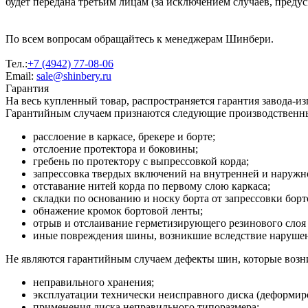
будет передана третьим лицам (за исключением случаев, преду
По всем вопросам обращайтесь к менеджерам Шинбери.
Тел.:
+7 (4942) 77-08-06
Email:
sale@shinbery.ru
Гарантия
На весь купленный товар, распространяется гарантия завода-и
Гарантийным случаем признаются следующие производственн
расслоение в каркасе, брекере и борте;
отслоение протектора и боковины;
гребень по протектору с выпрессовкой корда;
запрессовка твердых включений на внутренней и наруж
отставание нитей корда по первому слою каркаса;
складки по основанию и носку борта от запрессовки борт
обнажение кромок бортовой ленты;
отрыв и отслаивание герметизирующего резинового слоя 
иные повреждения шины, возникшие вследствие нарушени
Не являются гарантийным случаем дефекты шин, которые возни
неправильного хранения;
эксплуатации технически неисправного диска (деформиро
применения диска неправильного типоразмера;