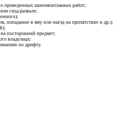
но проведенных шиномонтажных работ;
ом сход-развале;
енного);
, попадание в яму или наезд на препятствие и др.);
й);
 на посторонний предмет;
ого владельца;
ованиях по дрифту.