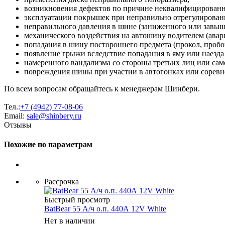
возникновения дефектов по причине неквалифицирован
эксплуатации покрышек при неправильно отрегулированн
неправильного давления в шине (заниженного или завыш
механического воздействия на автошину водителем (авария
попадания в шину постороннего предмета (прокол, пробо
появление грыжи вследствие попадания в яму или наезда
намеренного вандализма со стороны третьих лиц или сам
повреждения шины при участии в автогонках или соревн
По всем вопросам обращайтесь к менеджерам Шинбери.
Тел.:
+7 (4942) 77-08-06
Email:
sale@shinbery.ru
Отзывы
Похожие по параметрам
Рассрочка
Быстрый просмотр
BatBear 55 А/ч о.п. 440А 12V White
Нет в наличии