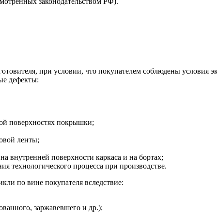
смотренных законодательством РФ).
зготовителя, при условии, что покупателем соблюдены условия э
ые дефекты:
ной поверхностях покрышки;
овой ленты;
на внутренней поверхности каркаса и на бортах;
я технологического процесса при производстве.
кли по вине покупателя вследствие:
ванного, заржавевшего и др.);