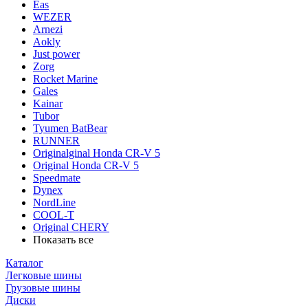
Eas
WEZER
Arnezi
Aokly
Just power
Zorg
Rocket Marine
Gales
Kainar
Tubor
Tyumen BatBear
RUNNER
Originalginal Honda CR-V 5
Original Honda CR-V 5
Speedmate
Dynex
NordLine
COOL-T
Original СHERY
Показать все
Каталог
Легковые шины
Грузовые шины
Диски