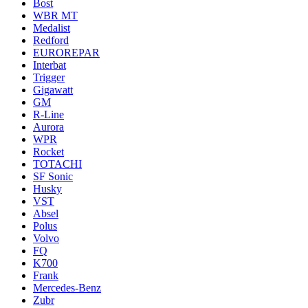
Bost
WBR MT
Medalist
Redford
EUROREPAR
Interbat
Trigger
Gigawatt
GM
R-Line
Aurora
WPR
Rocket
TOTACHI
SF Sonic
Husky
VST
Absel
Polus
Volvo
FQ
K700
Frank
Mercedes-Benz
Zubr