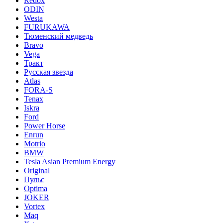
Redox
ODIN
Westa
FURUKAWA
Тюменский медведь
Bravo
Vega
Тракт
Русская звезда
Atlas
FORA-S
Tenax
Iskra
Ford
Power Horse
Enrun
Motrio
BMW
Tesla Asian Premium Energy
Original
Пульс
Optima
JOKER
Vortex
Maq