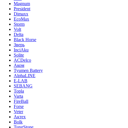
Magnum
President
Dimaxx
EcoMax
Storm
Volt
Delta
Black Horse
Зверь
InciAku
Solite
ACDelco
Аком
Tyumen Battery
AlphaLINE
E-LAB
SEBANG
Topla
Varta
FireBall
Forse
Veter
Актех
Bolk
TungStone