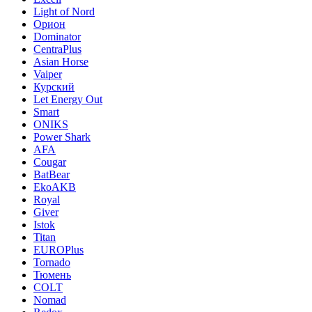
Light of Nord
Орион
Dominator
CentraPlus
Asian Horse
Vaiper
Курский
Let Energy Out
Smart
ONIKS
Power Shark
AFA
Cougar
BatBear
EkoAKB
Royal
Giver
Istok
Titan
EUROPlus
Tornado
Тюмень
COLT
Nomad