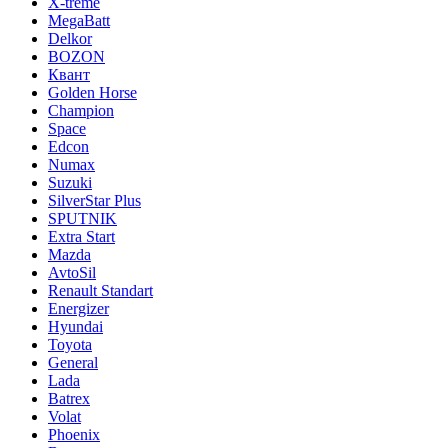
X-treme
MegaBatt
Delkor
BOZON
Квант
Golden Horse
Champion
Space
Edcon
Numax
Suzuki
SilverStar Plus
SPUTNIK
Extra Start
Mazda
AvtoSil
Renault Standart
Energizer
Hyundai
Toyota
General
Lada
Batrex
Volat
Phoenix