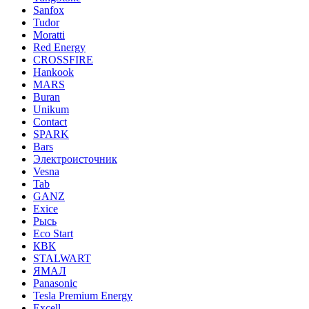
Sanfox
Tudor
Moratti
Red Energy
CROSSFIRE
Hankook
MARS
Buran
Unikum
Contact
SPARK
Bars
Электроисточник
Vesna
Tab
GANZ
Exice
Рысь
Eco Start
КВК
STALWART
ЯМАЛ
Panasonic
Tesla Premium Energy
Excell