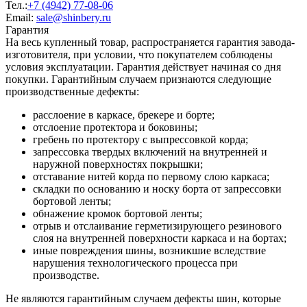
Тел.:
+7 (4942) 77-08-06
Email:
sale@shinbery.ru
Гарантия
На весь купленный товар, распространяется гарантия завода-
изготовителя, при условии, что покупателем соблюдены
условия эксплуатации. Гарантия действует начиная со дня
покупки. Гарантийным случаем признаются следующие
производственные дефекты:
расслоение в каркасе, брекере и борте;
отслоение протектора и боковины;
гребень по протектору с выпрессовкой корда;
запрессовка твердых включений на внутренней и
наружной поверхностях покрышки;
отставание нитей корда по первому слою каркаса;
складки по основанию и носку борта от запрессовки
бортовой ленты;
обнажение кромок бортовой ленты;
отрыв и отслаивание герметизирующего резинового
слоя на внутренней поверхности каркаса и на бортах;
иные повреждения шины, возникшие вследствие
нарушения технологического процесса при
производстве.
Не являются гарантийным случаем дефекты шин, которые