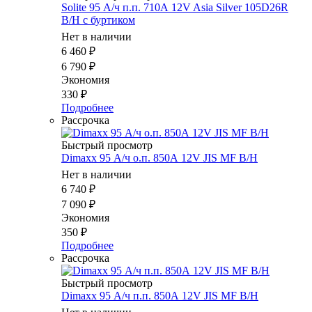
Solite 95 А/ч п.п. 710А 12V Asia Silver 105D26R
B/H с буртиком
Нет в наличии
6 460
₽
6 790
₽
Экономия
330
₽
Подробнее
Рассрочка
Быстрый просмотр
Dimaxx 95 А/ч о.п. 850А 12V JIS MF B/H
Нет в наличии
6 740
₽
7 090
₽
Экономия
350
₽
Подробнее
Рассрочка
Быстрый просмотр
Dimaxx 95 А/ч п.п. 850А 12V JIS MF B/H