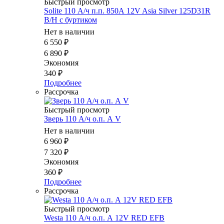
Быстрый просмотр
Solite 110 А/ч п.п. 850А 12V Asia Silver 125D31R
B/H с буртиком
Нет в наличии
6 550
₽
6 890
₽
Экономия
340
₽
Подробнее
Рассрочка
Быстрый просмотр
Зверь 110 А/ч о.п. А V
Нет в наличии
6 960
₽
7 320
₽
Экономия
360
₽
Подробнее
Рассрочка
Быстрый просмотр
Westa 110 А/ч о.п. А 12V RED EFB