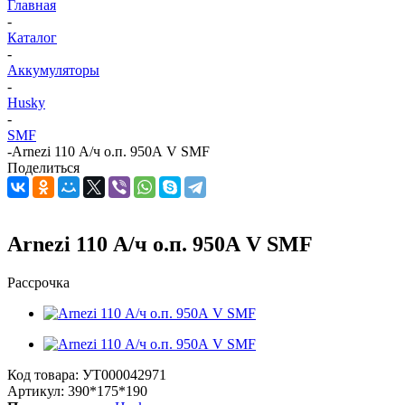
Главная
-
Каталог
-
Аккумуляторы
-
Husky
-
SMF
-
Arnezi 110 А/ч о.п. 950А V SMF
Поделиться
Arnezi 110 А/ч о.п. 950А V SMF
Рассрочка
Код товара:
УТ000042971
Артикул:
390*175*190