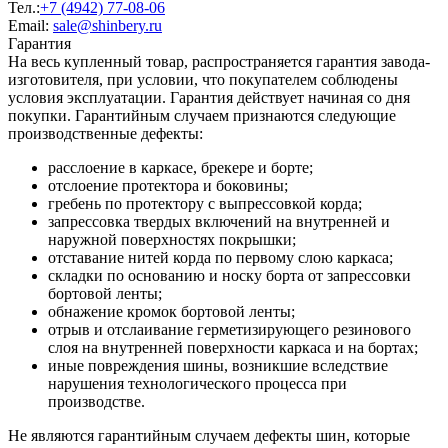
Тел.:
+7 (4942) 77-08-06
Email:
sale@shinbery.ru
Гарантия
На весь купленный товар, распространяется гарантия завода-
изготовителя, при условии, что покупателем соблюдены
условия эксплуатации. Гарантия действует начиная со дня
покупки. Гарантийным случаем признаются следующие
производственные дефекты:
расслоение в каркасе, брекере и борте;
отслоение протектора и боковины;
гребень по протектору с выпрессовкой корда;
запрессовка твердых включений на внутренней и
наружной поверхностях покрышки;
отставание нитей корда по первому слою каркаса;
складки по основанию и носку борта от запрессовки
бортовой ленты;
обнажение кромок бортовой ленты;
отрыв и отслаивание герметизирующего резинового
слоя на внутренней поверхности каркаса и на бортах;
иные повреждения шины, возникшие вследствие
нарушения технологического процесса при
производстве.
Не являются гарантийным случаем дефекты шин, которые