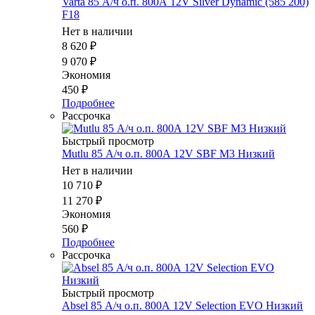
Varta 85 А/ч о.п. 800А 12V Silver Dynamic (585 200)
F18
Нет в наличии
8 620
₽
9 070
₽
Экономия
450
₽
Подробнее
Рассрочка
Быстрый просмотр
Mutlu 85 А/ч о.п. 800А 12V SBF M3 Низкий
Нет в наличии
10 710
₽
11 270
₽
Экономия
560
₽
Подробнее
Рассрочка
Быстрый просмотр
Absel 85 А/ч о.п. 800А 12V Selection EVO Низкий