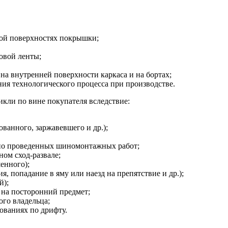
ной поверхностях покрышки;
овой ленты;
на внутренней поверхности каркаса и на бортах;
я технологического процесса при производстве.
кли по вине покупателя вследствие:
ванного, заржавевшего и др.);
но проведенных шиномонтажных работ;
ом сход-развале;
енного);
, попадание в яму или наезд на препятствие и др.);
й);
 на посторонний предмет;
ого владельца;
ованиях по дрифту.