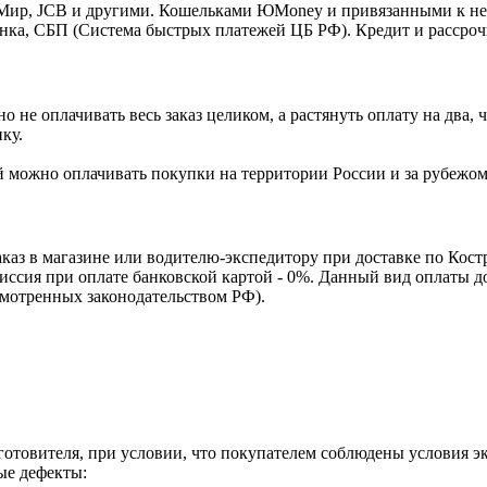
o, Мир, JCB и другими. Кошельками ЮMoney и привязанными к н
нка, СБП (Система быстрых платежей ЦБ РФ). Кредит и рассроч
 не оплачивать весь заказ целиком, а растянуть оплату на два
ку.
Ей можно оплачивать покупки на территории России и за рубежо
каз в магазине или водителю-экспедитору при доставке по Кос
омиссия при оплате банковской картой - 0%. Данный вид оплаты 
смотренных законодательством РФ).
зготовителя, при условии, что покупателем соблюдены условия э
ые дефекты: