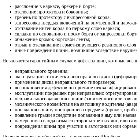
расслоение в каркасе, брекере и борте;
отслоение протектора и боковины;
гребень по протектору с выпрессовкой корда;
запрессовка твердых включений на внутренней и наруж
отставание нитей корда по первому слою каркаса;
складки по основанию и носку борта от запрессовки борт
обнажение кромок бортовой ленты;
отрыв и отслаивание герметизирующего резинового слоя 
иные повреждения шины, возникшие вследствие нарушени
Не являются гарантийным случаем дефекты шин, которые возни
неправильного хранения;
эксплуатации технически неисправного диска (деформиро
применения диска неправильного типоразмера;
возникновения дефектов по причине неквалифицирован
эксплуатации покрышек при неправильно отрегулированн
неправильного давления в шине (заниженного или завыш
механического воздействия на автошину водителем (авария
попадания в шину постороннего предмета (прокол, пробо
появление грыжи вследствие попадания в яму или наезда
намеренного вандализма со стороны третьих лиц или сам
повреждения шины при участии в автогонках или соревн
По всем вопросам обращайтесь к менеджерам Шинбери.