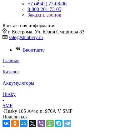
+7 (4942) 77-08-06
8-800-201-73-05
Заказать звонок
Контактная информация
г. Кострома. Ул. Юрия Смирнова 83
sale@shinbery.ru
Вконтакте
Главная
-
Каталог
-
Аккумуляторы
-
Husky
-
SMF
-
Husky 105 А/ч о.п. 970А V SMF
Поделиться