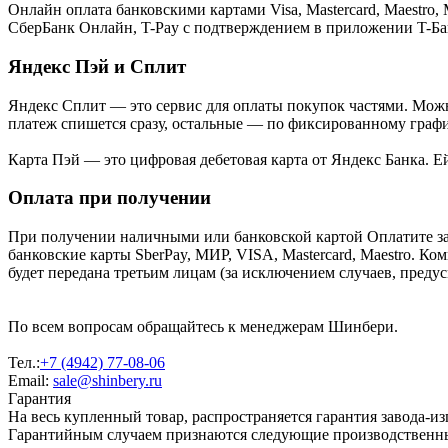
Онлайн оплата банковскими картами Visa, Mastercard, Maestr
СберБанк Онлайн, T-Pay с подтверждением в приложении T-Ба
Яндекс Пэй и Сплит
Яндекс Cплит — это сервис для оплаты покупок частями. Можно
платеж спишется сразу, остальные — по фиксированному графи
Карта Пэй — это цифровая дебетовая карта от Яндекс Банка. 
Оплата при получении
При получении наличными или банковской картой Оплатите за
банковские карты SberPay, МИР, VISA, Mastercard, Maestro. К
будет передана третьим лицам (за исключением случаев, преду
По всем вопросам обращайтесь к менеджерам Шинбери.
Тел.:
+7 (4942) 77-08-06
Email:
sale@shinbery.ru
Гарантия
На весь купленный товар, распространяется гарантия завода-и
Гарантийным случаем признаются следующие производственн