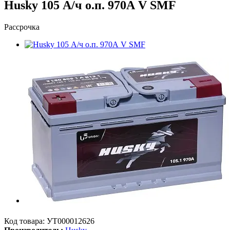
Husky 105 А/ч о.п. 970А V SMF
Рассрочка
Код товара:
УТ000012626