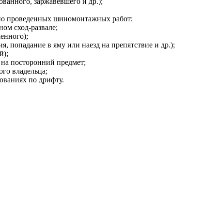
ванного, заржавевшего и др.);
но проведенных шиномонтажных работ;
ом сход-развале;
енного);
, попадание в яму или наезд на препятствие и др.);
й);
 на посторонний предмет;
ого владельца;
ованиях по дрифту.