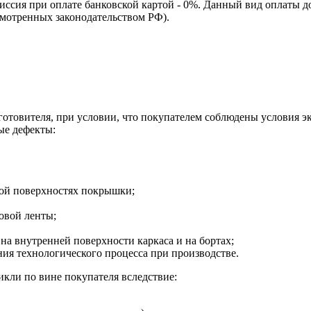
омиссия при оплате банковской картой - 0%. Данный вид оплаты 
смотренных законодательством РФ).
зготовителя, при условии, что покупателем соблюдены условия э
ые дефекты:
ной поверхностях покрышки;
овой ленты;
на внутренней поверхности каркаса и на бортах;
я технологического процесса при производстве.
кли по вине покупателя вследствие: