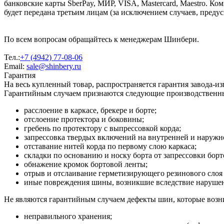
банковские карты SberPay, МИР, VISA, Mastercard, Maestro. К
будет передана третьим лицам (за исключением случаев, преду
По всем вопросам обращайтесь к менеджерам Шинбери.
Тел.:
+7 (4942) 77-08-06
Email:
sale@shinbery.ru
Гарантия
На весь купленный товар, распространяется гарантия завода-и
Гарантийным случаем признаются следующие производственн
расслоение в каркасе, брекере и борте;
отслоение протектора и боковины;
гребень по протектору с выпрессовкой корда;
запрессовка твердых включений на внутренней и наруж
отставание нитей корда по первому слою каркаса;
складки по основанию и носку борта от запрессовки борт
обнажение кромок бортовой ленты;
отрыв и отслаивание герметизирующего резинового слоя 
иные повреждения шины, возникшие вследствие нарушени
Не являются гарантийным случаем дефекты шин, которые возни
неправильного хранения;