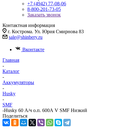
+7 (4942) 77-08-06
8-800-201-73-05
Заказать звонок
Контактная информация
г. Кострома. Ул. Юрия Смирнова 83
sale@shinbery.ru
Вконтакте
Главная
-
Каталог
-
Аккумуляторы
-
Husky
-
SMF
-
Husky 60 А/ч о.п. 600А V SMF Низкий
Поделиться