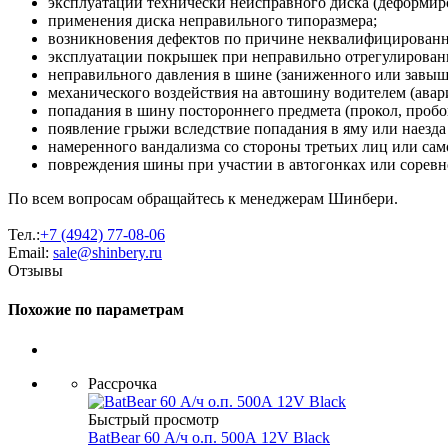
эксплуатации технически неисправного диска (деформиро
применения диска неправильного типоразмера;
возникновения дефектов по причине неквалифицирован
эксплуатации покрышек при неправильно отрегулированн
неправильного давления в шине (заниженного или завыш
механического воздействия на автошину водителем (авария
попадания в шину постороннего предмета (прокол, пробо
появление грыжи вследствие попадания в яму или наезда
намеренного вандализма со стороны третьих лиц или сам
повреждения шины при участии в автогонках или соревн
По всем вопросам обращайтесь к менеджерам Шинбери.
Тел.:
+7 (4942) 77-08-06
Email:
sale@shinbery.ru
Отзывы
Похожие по параметрам
Рассрочка
Быстрый просмотр
BatBear 60 А/ч о.п. 500А 12V Black