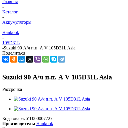
Главная
-
Каталог
-
Аккумуляторы
-
Hankook
-
105D31L
-
Suzuki 90 А/ч п.п. А V 105D31L Asia
Поделиться
Suzuki 90 А/ч п.п. А V 105D31L Asia
Рассрочка
Код товара:
УТ000007727
Производитель:
Hankook