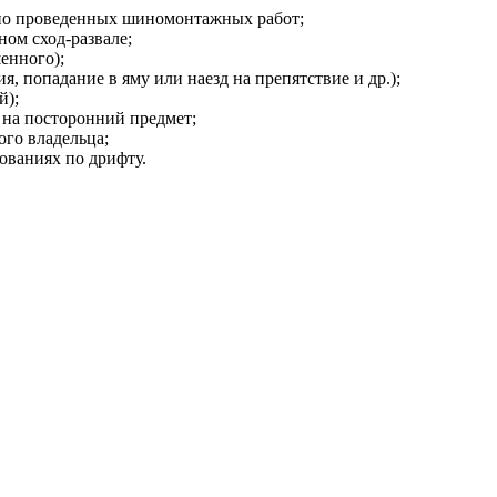
но проведенных шиномонтажных работ;
ом сход-развале;
енного);
, попадание в яму или наезд на препятствие и др.);
й);
 на посторонний предмет;
ого владельца;
ованиях по дрифту.