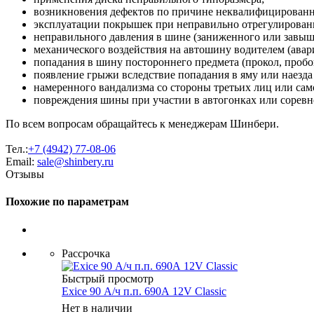
возникновения дефектов по причине неквалифицирован
эксплуатации покрышек при неправильно отрегулированн
неправильного давления в шине (заниженного или завыш
механического воздействия на автошину водителем (авария
попадания в шину постороннего предмета (прокол, пробо
появление грыжи вследствие попадания в яму или наезда
намеренного вандализма со стороны третьих лиц или сам
повреждения шины при участии в автогонках или соревн
По всем вопросам обращайтесь к менеджерам Шинбери.
Тел.:
+7 (4942) 77-08-06
Email:
sale@shinbery.ru
Отзывы
Похожие по параметрам
Рассрочка
Быстрый просмотр
Exice 90 А/ч п.п. 690А 12V Classic
Нет в наличии