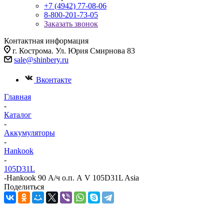
+7 (4942) 77-08-06
8-800-201-73-05
Заказать звонок
Контактная информация
г. Кострома. Ул. Юрия Смирнова 83
sale@shinbery.ru
Вконтакте
Главная
-
Каталог
-
Аккумуляторы
-
Hankook
-
105D31L
-
Hankook 90 А/ч о.п. А V 105D31L Asia
Поделиться