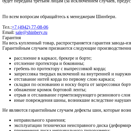
будет передана третьим лицам (за исключением случаев, преду
По всем вопросам обращайтесь к менеджерам Шинбери.
Тел.:
+7 (4942) 77-08-06
Email:
sale@shinbery.ru
Гарантия
На весь купленный товар, распространяется гарантия завода-и
Гарантийным случаем признаются следующие производственн
расслоение в каркасе, брекере и борте;
отслоение протектора и боковины;
гребень по протектору с выпрессовкой корда;
запрессовка твердых включений на внутренней и наруж
отставание нитей корда по первому слою каркаса;
складки по основанию и носку борта от запрессовки борт
обнажение кромок бортовой ленты;
отрыв и отслаивание герметизирующего резинового слоя 
иные повреждения шины, возникшие вследствие нарушени
Не являются гарантийным случаем дефекты шин, которые возни
неправильного хранения;
эксплуатации технически неисправного диска (деформиро
применения диска неправильного типоразмера;