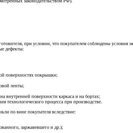
смотренных законодательством РФ).
зготовителя, при условии, что покупателем соблюдены условия э
ые дефекты:
ной поверхностях покрышки;
овой ленты;
на внутренней поверхности каркаса и на бортах;
я технологического процесса при производстве.
кли по вине покупателя вследствие:
ванного, заржавевшего и др.);