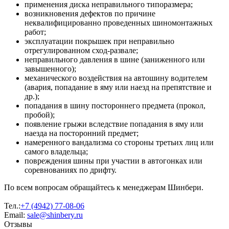
применения диска неправильного типоразмера;
возникновения дефектов по причине
неквалифицированно проведенных шиномонтажных
работ;
эксплуатации покрышек при неправильно
отрегулированном сход-развале;
неправильного давления в шине (заниженного или
завышенного);
механического воздействия на автошину водителем
(авария, попадание в яму или наезд на препятствие и
др.);
попадания в шину постороннего предмета (прокол,
пробой);
появление грыжи вследствие попадания в яму или
наезда на посторонний предмет;
намеренного вандализма со стороны третьих лиц или
самого владельца;
повреждения шины при участии в автогонках или
соревнованиях по дрифту.
По всем вопросам обращайтесь к менеджерам Шинбери.
Тел.:
+7 (4942) 77-08-06
Email:
sale@shinbery.ru
Отзывы