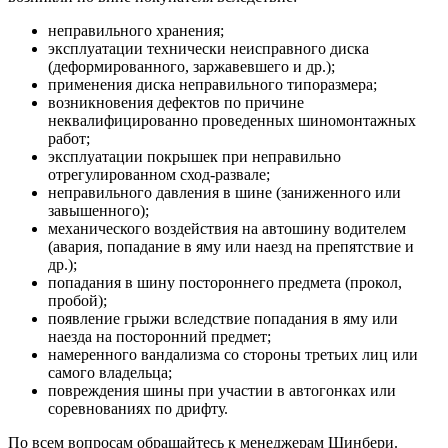
неправильного хранения;
эксплуатации технически неисправного диска
(деформированного, заржавевшего и др.);
применения диска неправильного типоразмера;
возникновения дефектов по причине
неквалифицированно проведенных шиномонтажных
работ;
эксплуатации покрышек при неправильно
отрегулированном сход-развале;
неправильного давления в шине (заниженного или
завышенного);
механического воздействия на автошину водителем
(авария, попадание в яму или наезд на препятствие и
др.);
попадания в шину постороннего предмета (прокол,
пробой);
появление грыжи вследствие попадания в яму или
наезда на посторонний предмет;
намеренного вандализма со стороны третьих лиц или
самого владельца;
повреждения шины при участии в автогонках или
соревнованиях по дрифту.
По всем вопросам обращайтесь к менеджерам Шинбери.