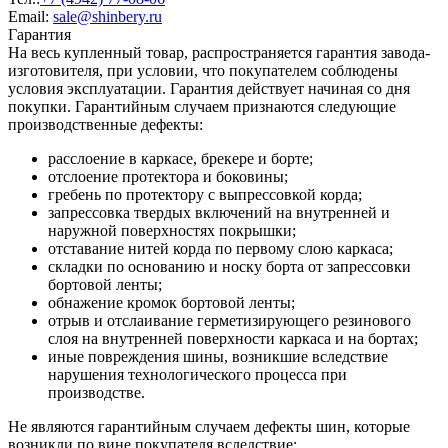
Email:
sale@shinbery.ru
Гарантия
На весь купленный товар, распространяется гарантия завода-
изготовителя, при условии, что покупателем соблюдены
условия эксплуатации. Гарантия действует начиная со дня
покупки. Гарантийным случаем признаются следующие
производственные дефекты:
расслоение в каркасе, брекере и борте;
отслоение протектора и боковины;
гребень по протектору с выпрессовкой корда;
запрессовка твердых включений на внутренней и
наружной поверхностях покрышки;
отставание нитей корда по первому слою каркаса;
складки по основанию и носку борта от запрессовки
бортовой ленты;
обнажение кромок бортовой ленты;
отрыв и отслаивание герметизирующего резинового
слоя на внутренней поверхности каркаса и на бортах;
иные повреждения шины, возникшие вследствие
нарушения технологического процесса при
производстве.
Не являются гарантийным случаем дефекты шин, которые
возникли по вине покупателя вследствие: