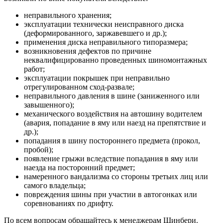
неправильного хранения;
эксплуатации технически неисправного диска
(деформированного, заржавевшего и др.);
применения диска неправильного типоразмера;
возникновения дефектов по причине
неквалифицированно проведенных шиномонтажных
работ;
эксплуатации покрышек при неправильно
отрегулированном сход-развале;
неправильного давления в шине (заниженного или
завышенного);
механического воздействия на автошину водителем
(авария, попадание в яму или наезд на препятствие и
др.);
попадания в шину постороннего предмета (прокол,
пробой);
появление грыжи вследствие попадания в яму или
наезда на посторонний предмет;
намеренного вандализма со стороны третьих лиц или
самого владельца;
повреждения шины при участии в автогонках или
соревнованиях по дрифту.
По всем вопросам обращайтесь к менеджерам Шинбери.