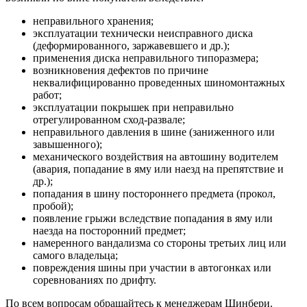
неправильного хранения;
эксплуатации технически неисправного диска
(деформированного, заржавевшего и др.);
применения диска неправильного типоразмера;
возникновения дефектов по причине
неквалифицированно проведенных шиномонтажных
работ;
эксплуатации покрышек при неправильно
отрегулированном сход-развале;
неправильного давления в шине (заниженного или
завышенного);
механического воздействия на автошину водителем
(авария, попадание в яму или наезд на препятствие и
др.);
попадания в шину постороннего предмета (прокол,
пробой);
появление грыжи вследствие попадания в яму или
наезда на посторонний предмет;
намеренного вандализма со стороны третьих лиц или
самого владельца;
повреждения шины при участии в автогонках или
соревнованиях по дрифту.
По всем вопросам обращайтесь к менеджерам Шинбери.