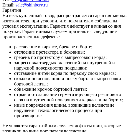
Email:
sale@shinbery.ru
Гарантия
На весь купленный товар, распространяется гарантия завода-
изготовителя, при условии, что покупателем соблюдены
условия эксплуатации. Гарантия действует начиная со дня
покупки. Гарантийным случаем признаются следующие
производственные дефекты:
расслоение в каркасе, брекере и борте;
отслоение протектора и боковины;
гребень по протектору с выпрессовкой корда;
запрессовка твердых включений на внутренней и
наружной поверхностях покрышки;
отставание нитей корда по первому слою каркаса;
складки по основанию и носку борта от запрессовки
бортовой ленты;
обнажение кромок бортовой ленты;
отрыв и отслаивание герметизирующего резинового
слоя на внутренней поверхности каркаса и на бортах;
иные повреждения шины, возникшие вследствие
нарушения технологического процесса при
производстве.
Не являются гарантийным случаем дефекты шин, которые
возникли по вине покупателя вследствие: