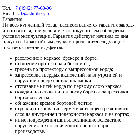
Тел.:
+7 (4942) 77-08-06
Email:
sale@shinbery.ru
Гарантия
На весь купленный товар, распространяется гарантия завода-
изготовителя, при условии, что покупателем соблюдены
условия эксплуатации. Гарантия действует начиная со дня
покупки. Гарантийным случаем признаются следующие
производственные дефекты:
расслоение в каркасе, брекере и борте;
отслоение протектора и боковины;
гребень по протектору с выпрессовкой корда;
запрессовка твердых включений на внутренней и
наружной поверхностях покрышки;
отставание нитей корда по первому слою каркаса;
складки по основанию и носку борта от запрессовки
бортовой ленты;
обнажение кромок бортовой ленты;
отрыв и отслаивание герметизирующего резинового
слоя на внутренней поверхности каркаса и на бортах;
иные повреждения шины, возникшие вследствие
нарушения технологического процесса при
производстве.